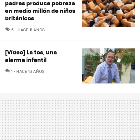
padres produce pobreza
en medio millón de niños
británicos
COMENTARIOS
5
HACE 11 AÑOS
[Vídeo] La tos, una
alarma infantil
COMENTARIOS
1
HACE 13 AÑOS