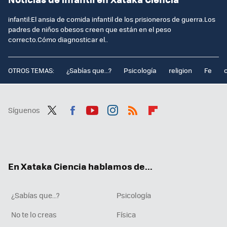
infantil:El ansia de comida infantil de los prisioneros de guerra.Los
padres de niños obesos creen que están en el peso
correcto.Cómo diagnosticar el..
OTROS TEMAS:
¿Sabías que...?
Psicología
religion
Fe
Síguenos
Twit
Fac
You
Inst
RSS
Flip
ter
ebo
tub
agr
boa
ok
e
am
rd
En Xataka Ciencia hablamos de...
¿Sabías que...?
Psicología
No te lo creas
Física