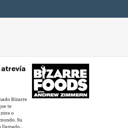
 atrevía
mado Bizarre
ue te
ntes o
 mundo. Su
 llamado...