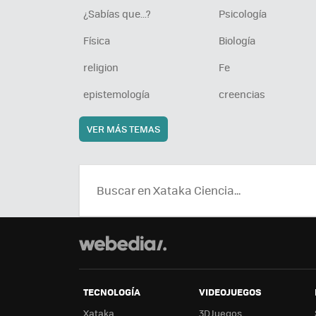
¿Sabías que...?
Psicología
Física
Biología
religion
Fe
epistemología
creencias
VER MÁS TEMAS
TECNOLOGÍA
VIDEOJUEGOS
Xataka
3DJuegos