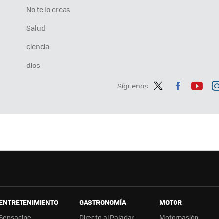
No te lo creas
Salud
ciencia
dios
Síguenos
Twit
Fac
You
In
ter
ebo
tub
ag
ok
e
a
ENTRETENIMIENTO
GASTRONOMÍA
MOTOR
Sensacine
Directo al Paladar
Motorpasión