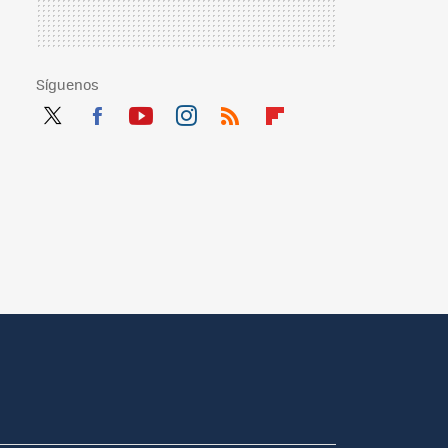
Síguenos
Twit
Fac
You
Inst
RSS
Flip
ter
ebo
tub
agr
boa
ok
e
am
rd