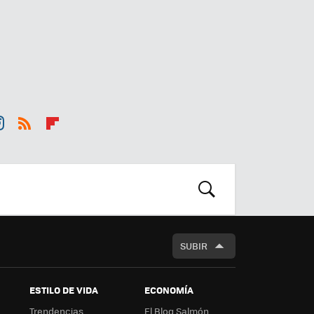
st
RSS
Flip
r
boa
m
rd
BUSCAR
SUBIR
ESTILO DE VIDA
ECONOMÍA
Trendencias
El Blog Salmón