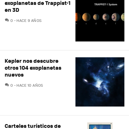
exoplanetas de Trappist-1
en 3D
COMENTARIOS
0
HACE 9 AÑOS
Kepler nos descubre
otros 104 exoplanetas
nuevos
COMENTARIOS
0
HACE 10 AÑOS
Carteles turísticos de