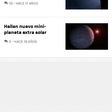
COMENTARIOS
33
HACE 17 AÑOS
Hallan nuevo mini-
planeta extra solar
COMENTARIOS
0
HACE 18 AÑOS