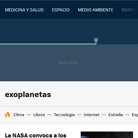
MEDICINA Y SALUD
ESPACIO
MEDIO AMBIENTE
CURIOS
exoplanetas
HOY SE HABLA DE
Clima
Libros
Tecnología
Internet
Estrella
Es
La NASA convoca a los