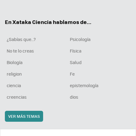
ter
ebo
tub
agr
boa
ok
e
am
rd
En Xataka Ciencia hablamos de...
¿Sabías que...?
Psicología
No te lo creas
Física
Biología
Salud
religion
Fe
ciencia
epistemología
creencias
dios
VER MÁS TEMAS