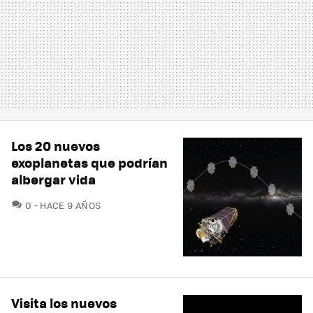
Los 20 nuevos
exoplanetas que podrían
albergar vida
COMENTARIOS
0
HACE 9 AÑOS
Visita los nuevos