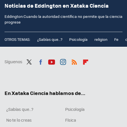
Noticias de Eddington en Xataka Ciencia
Eddington:Cuando la autoridad científica no permite que la ciencia
progrese
OTROS TEMAS:
¿Sabías que...?
Psicología
religion
Fe
Síguenos
Twit
Fac
You
Inst
RSS
Flip
ter
ebo
tub
agr
boa
ok
e
am
rd
En Xataka Ciencia hablamos de...
¿Sabías que...?
Psicología
No te lo creas
Física