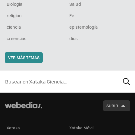
Biología
Salud
religion
Fe
ciencia
epistemología
creencias
dios
VER MÁS TEMAS
BUSCA
SUBIR
Xataka
Xataka Móvil