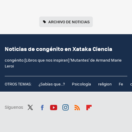
ARCHIVO DE NOTICIAS
Noticias de congénito en Xataka Ciencia
congénito:[Libros que nos inspiran] ‘Mutantes’ de Armand Marie
Leroi
OTROS TEMAS:
¿Sabías que...?
Psicología
religion
Fe
Síguenos
Twit
Fac
You
Inst
RSS
Flip
ter
ebo
tub
agr
boa