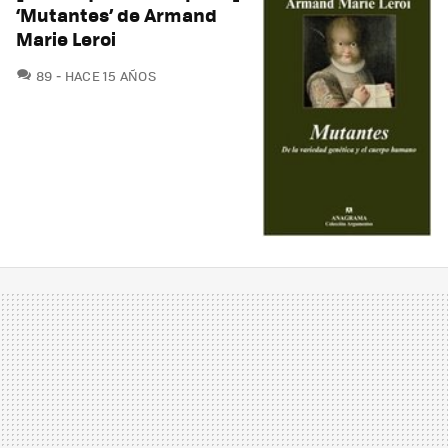
‘Mutantes’ de Armand
Marie Leroi
COMENTARIOS
89
HACE 15 AÑOS