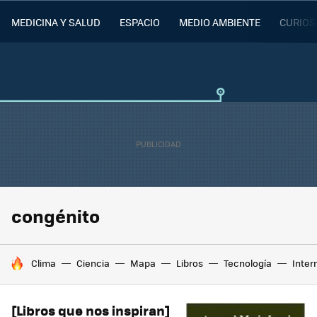
MEDICINA Y SALUD
ESPACIO
MEDIO AMBIENTE
CURIOS
congénito
HOY SE HABLA DE
Clima
Ciencia
Mapa
Libros
Tecnología
Inter
[Libros que nos inspiran]