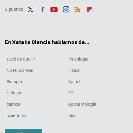
Síguenos
Twit
Fac
You
Inst
RSS
Flip
ter
ebo
tub
agr
boa
ok
e
am
rd
En Xataka Ciencia hablamos de...
¿Sabías que...?
Psicología
No te lo creas
Física
Biología
Salud
religion
Fe
ciencia
epistemología
creencias
dios