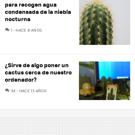
para recogen agua
condensada de la niebla
nocturna
COMENTARIOS
1
HACE 8 AÑOS
¿Sirve de algo poner un
cactus cerca de nuestro
ordenador?
COMENTARIOS
34
HACE 13 AÑOS