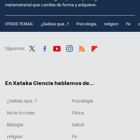
metamatarial que cambia de forma y adquiere..
OTROS TEMAS:
¿Sabías que...?
Psicología
religion
Fe
Síguenos
Twit
Fac
You
Inst
RSS
Flip
ter
ebo
tub
agr
boa
ok
e
am
rd
En Xataka Ciencia hablamos de...
¿Sabías que...?
Psicología
No te lo creas
Física
Biología
Salud
religion
Fe