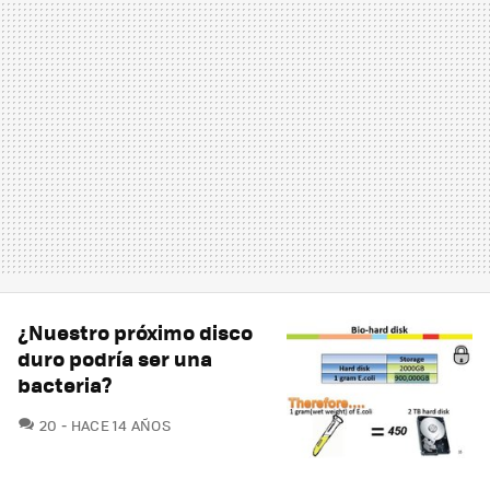
¿Nuestro próximo disco
duro podría ser una
bacteria?
COMENTARIOS
20
HACE 14 AÑOS