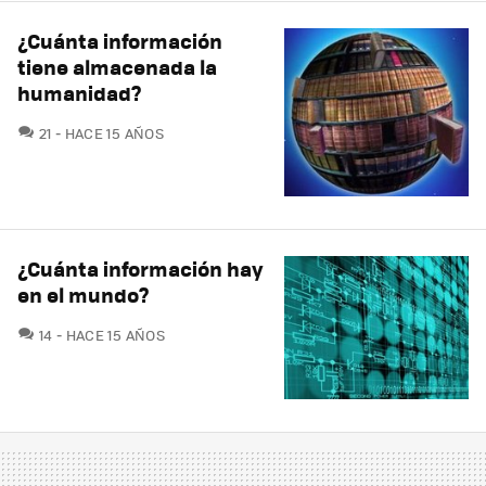
¿Cuánta información
tiene almacenada la
humanidad?
COMENTARIOS
21
HACE 15 AÑOS
¿Cuánta información hay
en el mundo?
COMENTARIOS
14
HACE 15 AÑOS