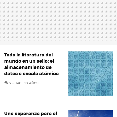
Toda la literatura del
mundo en un sello: el
almacenamiento de
datos a escala atómica
COMENTARIOS
2
HACE 10 AÑOS
Una esperanza para el