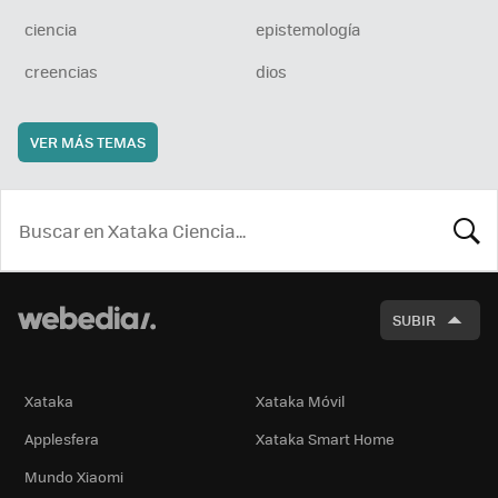
ciencia
epistemología
creencias
dios
VER MÁS TEMAS
BUSCA
SUBIR
Xataka
Xataka Móvil
Applesfera
Xataka Smart Home
Mundo Xiaomi