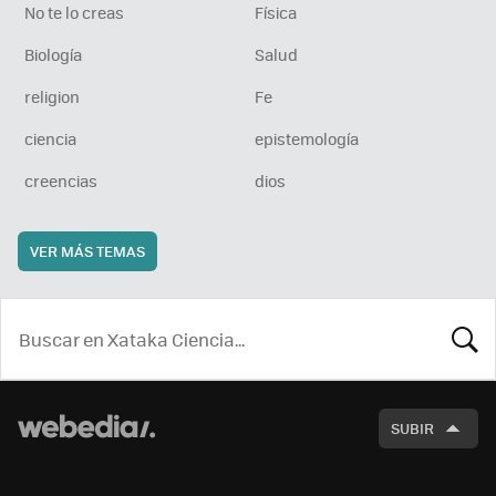
No te lo creas
Física
Biología
Salud
religion
Fe
ciencia
epistemología
creencias
dios
VER MÁS TEMAS
BUSCA
SUBIR