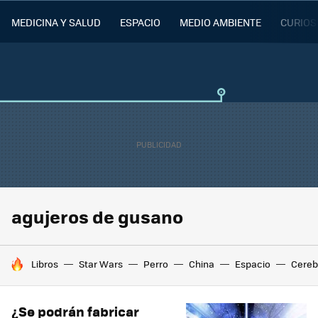
MEDICINA Y SALUD
ESPACIO
MEDIO AMBIENTE
CURIOS
agujeros de gusano
HOY SE HABLA DE
Libros
Star Wars
Perro
China
Espacio
Cereb
¿Se podrán fabricar