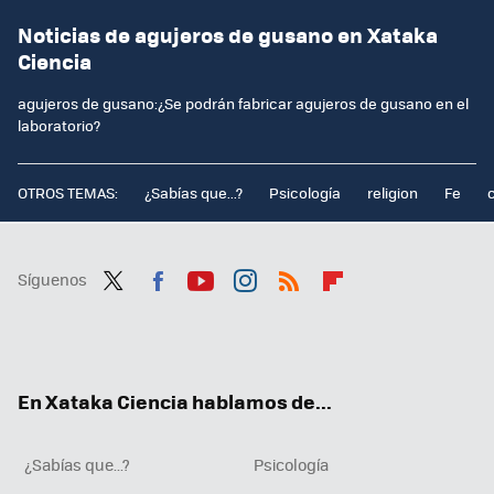
Noticias de agujeros de gusano en Xataka
Ciencia
agujeros de gusano:¿Se podrán fabricar agujeros de gusano en el
laboratorio?
OTROS TEMAS:
¿Sabías que...?
Psicología
religion
Fe
Síguenos
Twit
Fac
You
Inst
RSS
Flip
ter
ebo
tub
agr
boa
ok
e
am
rd
En Xataka Ciencia hablamos de...
¿Sabías que...?
Psicología