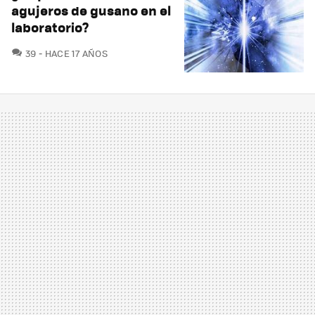
agujeros de gusano en el
laboratorio?
COMENTARIOS
39
HACE 17 AÑOS