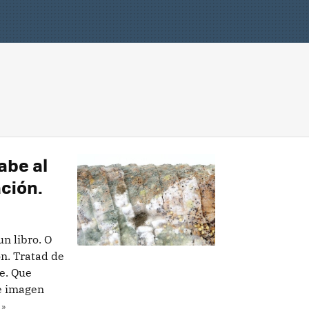
abe al
ación.
un libro. O
ón. Tratad de
e. Que
e imagen
 »