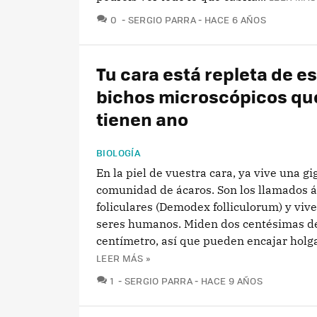
COMENTARIOS
0
SERGIO PARRA
HACE 6 AÑOS
Tu cara está repleta de e
bichos microscópicos qu
tienen ano
BIOLOGÍA
En la piel de vuestra cara, ya vive una g
comunidad de ácaros. Son los llamados 
foliculares (Demodex folliculorum) y vive
seres humanos. Miden dos centésimas d
centímetro, así que pueden encajar holg
LEER MÁS »
COMENTARIOS
1
SERGIO PARRA
HACE 9 AÑOS