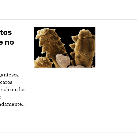
stos
e no
igantesca
ácaros
 solo en los
e
adamente...