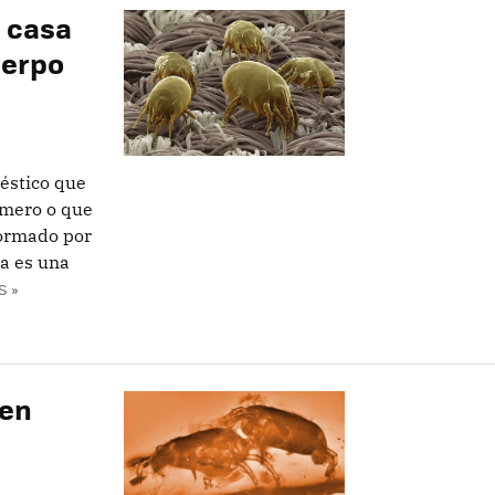
u casa
uerpo
éstico que
umero o que
formado por
ra es una
S »
 en