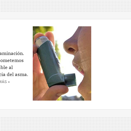
taminación.
e sometemos
ble al
cia del asma.
MÁS »