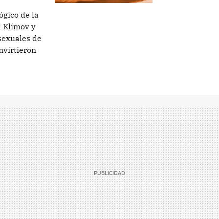
ógico de la
l Klimov y
sexuales de
nvirtieron