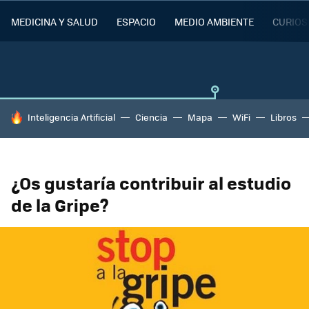
MEDICINA Y SALUD
ESPACIO
MEDIO AMBIENTE
CURIOS
HOY SE HABLA DE
Inteligencia Artificial
Ciencia
Mapa
WiFi
Libros
¿Os gustaría contribuir al estudio
de la Gripe?