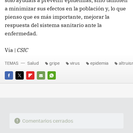
sólo ayudáis a prevenir epidemias, sino también
a minimizar sus efectos en la población y, lo que
pienso que es más importante, mejorar la
respuesta del sistema sanitario ante la
enfermedad.
Vía |
CSIC
TEMAS
Salud
gripe
virus
epidemia
altrui
FACEBOOK
TWITTER
FLIPBOARD
E-
WHATSAPP
MAIL
Comentarios cerrados