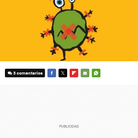
3 comentarios
FACEBOOK
TWITTER
FLIPBOARD
E-
WHATSAPP
MAIL