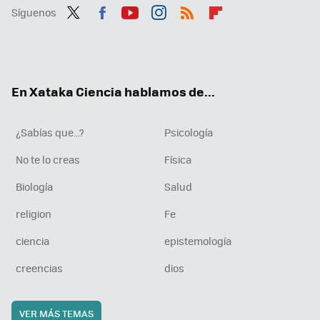
Síguenos
Twit
Fac
You
Inst
RSS
Flip
ter
ebo
tub
agr
boa
ok
e
am
rd
En Xataka Ciencia hablamos de...
¿Sabías que...?
Psicología
No te lo creas
Física
Biología
Salud
religion
Fe
ciencia
epistemología
creencias
dios
VER MÁS TEMAS