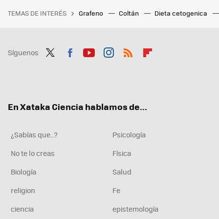
TEMAS DE INTERÉS
Grafeno
Coltán
Dieta cetogenica
Síguenos
Twit
Fac
You
Inst
RSS
Flip
ter
ebo
tub
agr
boa
ok
e
am
rd
En Xataka Ciencia hablamos de...
¿Sabías que...?
Psicología
No te lo creas
Física
Biología
Salud
religion
Fe
ciencia
epistemología