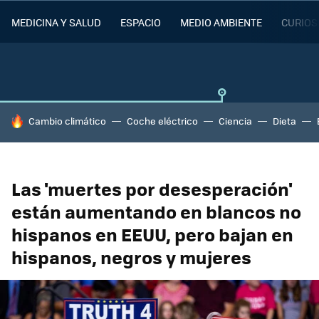
MEDICINA Y SALUD
ESPACIO
MEDIO AMBIENTE
CURIOS
HOY SE HABLA DE
Cambio climático
Coche eléctrico
Ciencia
Dieta
Las 'muertes por desesperación'
están aumentando en blancos no
hispanos en EEUU, pero bajan en
hispanos, negros y mujeres