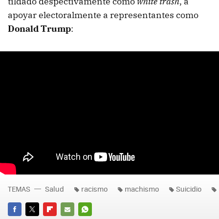
tildado despectivamente como
white trash
, a
apoyar electoralmente a representantes como
Donald Trump
:
TEMAS
Salud
racismo
machismo
Suicidio