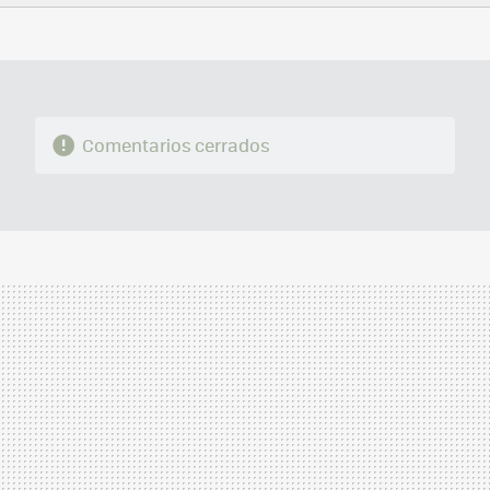
FACEBOOK
TWITTER
FLIPBOARD
E-
WHATSAPP
MAIL
Comentarios cerrados