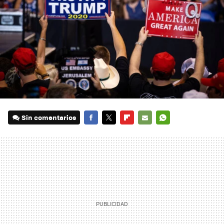
Sin comentarios
FACEBOOK
TWITTER
FLIPBOARD
E-
WHATSAPP
MAIL