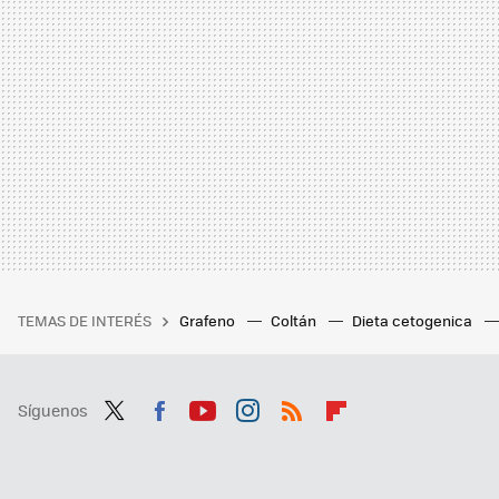
TEMAS DE INTERÉS
Grafeno
Coltán
Dieta cetogenica
Síguenos
Twit
Fac
You
Inst
RSS
Flip
ter
ebo
tub
agr
boa