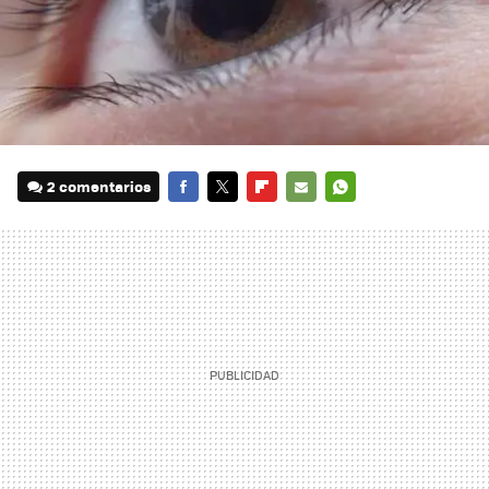
2 comentarios
FACEBOOK
TWITTER
FLIPBOARD
E-
WHATSAPP
MAIL