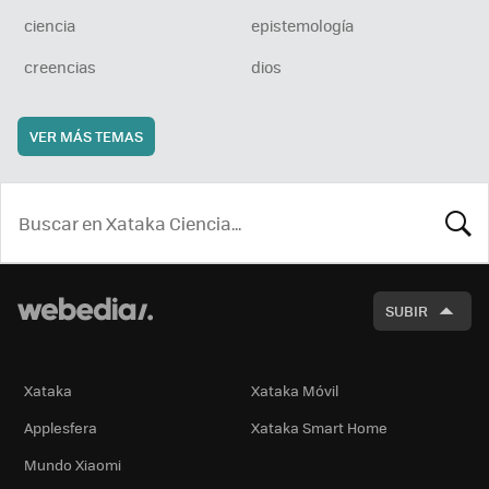
ciencia
epistemología
creencias
dios
VER MÁS TEMAS
BUSCA
SUBIR
Xataka
Xataka Móvil
Applesfera
Xataka Smart Home
Mundo Xiaomi