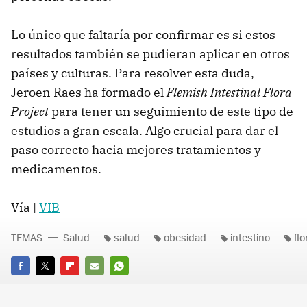
Lo único que faltaría por confirmar es si estos
resultados también se pudieran aplicar en otros
países y culturas. Para resolver esta duda,
Jeroen Raes ha formado el
Flemish Intestinal Flora
Project
para tener un seguimiento de este tipo de
estudios a gran escala. Algo crucial para dar el
paso correcto hacia mejores tratamientos y
medicamentos.
Vía |
VIB
TEMAS
Salud
salud
obesidad
intestino
fl
FACEBOOK
TWITTER
FLIPBOARD
E-
WHATSAPP
MAIL