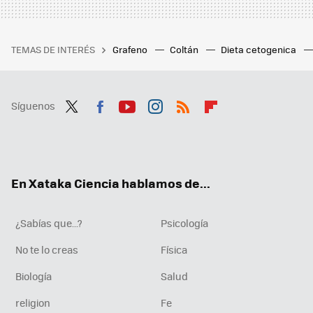
TEMAS DE INTERÉS
Grafeno
Coltán
Dieta cetogenica
Síguenos
Twit
Fac
You
Inst
RSS
Flip
ter
ebo
tub
agr
boa
ok
e
am
rd
En Xataka Ciencia hablamos de...
¿Sabías que...?
Psicología
No te lo creas
Física
Biología
Salud
religion
Fe