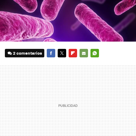
2 comentarios
FACEBOOK
TWITTER
FLIPBOARD
E-
WHATSAPP
MAIL