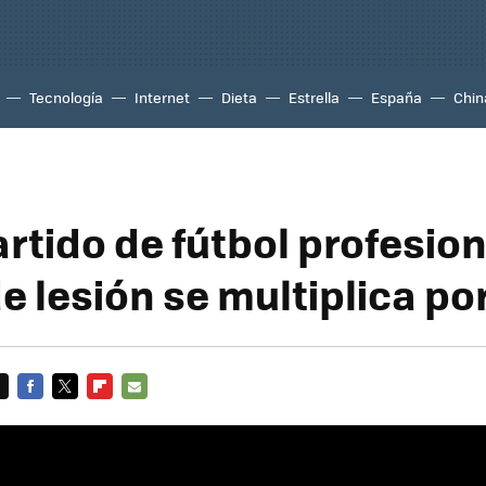
Tecnología
Internet
Dieta
Estrella
España
Chin
rtido de fútbol profesion
e lesión se multiplica po
FACEBOOK
TWITTER
FLIPBOARD
E-
MAIL