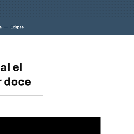
a
Eclipse
al el
r doce