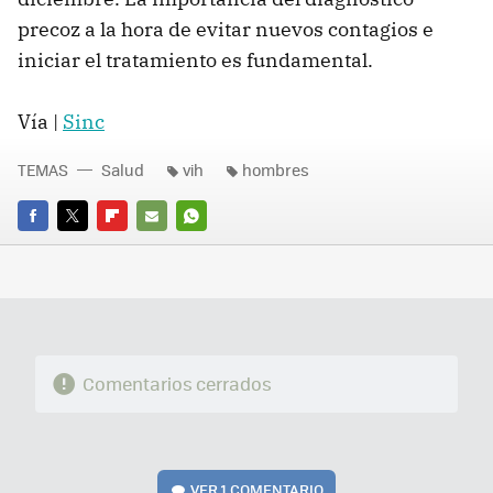
precoz a la hora de evitar nuevos contagios e
iniciar el tratamiento es fundamental.
Vía |
Sinc
TEMAS
Salud
vih
hombres
FACEBOOK
TWITTER
FLIPBOARD
E-
WHATSAPP
MAIL
Comentarios cerrados
VER
1 COMENTARIO