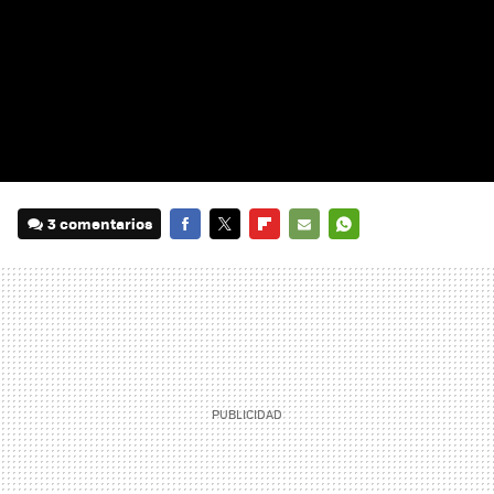
3 comentarios
FACEBOOK
TWITTER
FLIPBOARD
E-
WHATSAPP
MAIL