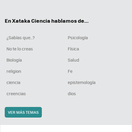
ter
ebo
tub
agr
boa
ok
e
am
rd
En Xataka Ciencia hablamos de...
¿Sabías que...?
Psicología
No te lo creas
Física
Biología
Salud
religion
Fe
ciencia
epistemología
creencias
dios
VER MÁS TEMAS