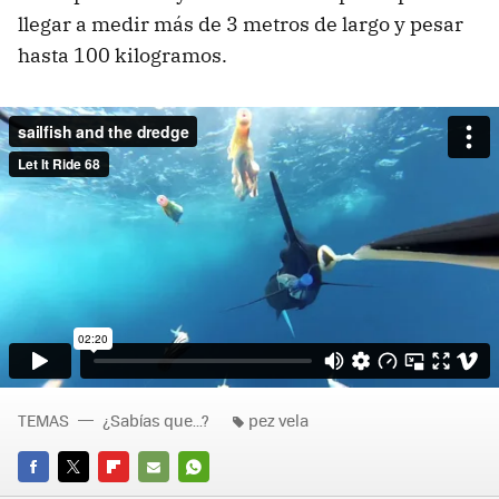
llegar a medir más de 3 metros de largo y pesar
hasta 100 kilogramos.
TEMAS
¿Sabías que...?
pez vela
FACEBOOK
TWITTER
FLIPBOARD
E-
WHATSAPP