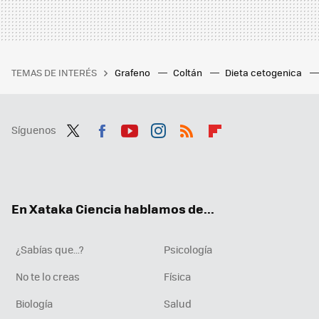
TEMAS DE INTERÉS
Grafeno
Coltán
Dieta cetogenica
Síguenos
Twit
Fac
You
Inst
RSS
Flip
ter
ebo
tub
agr
boa
ok
e
am
rd
En Xataka Ciencia hablamos de...
¿Sabías que...?
Psicología
No te lo creas
Física
Biología
Salud