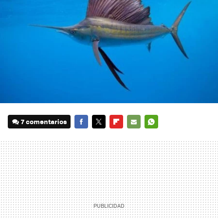
7 comentarios
FACEBOOK
TWITTER
FLIPBOARD
E-
WHATSAPP
MAIL