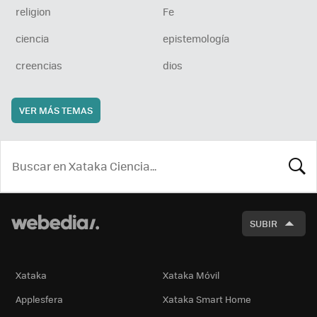
religion
Fe
ciencia
epistemología
creencias
dios
VER MÁS TEMAS
BUSCA
SUBIR
Xataka
Xataka Móvil
Applesfera
Xataka Smart Home