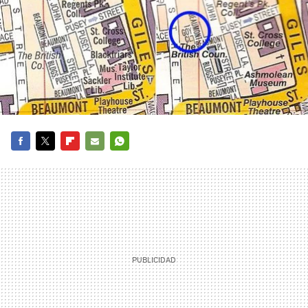
FACEBOOK
TWITTER
FLIPBOARD
E-
WHATSAPP
MAIL