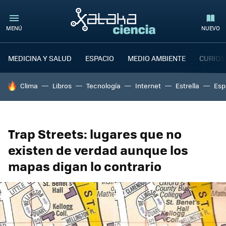
MENÚ
NUEVO
MEDICINA Y SALUD
ESPACIO
MEDIO AMBIENTE
CURIOS
HOY SE HABLA DE
Clima
Libros
Tecnología
Internet
Estrella
Esp
Trap Streets: lugares que no
existen de verdad aunque los
mapas digan lo contrario