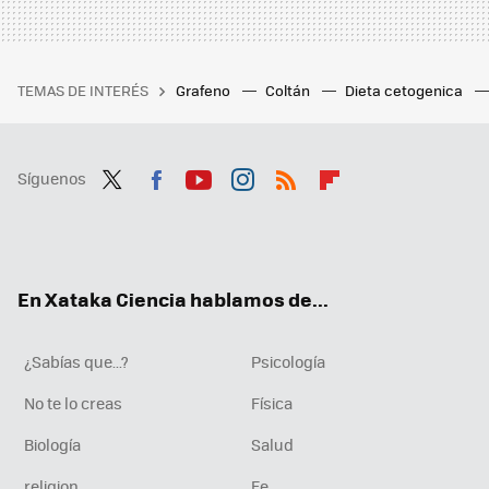
TEMAS DE INTERÉS
Grafeno
Coltán
Dieta cetogenica
Síguenos
Twit
Fac
You
Inst
RSS
Flip
ter
ebo
tub
agr
boa
ok
e
am
rd
En Xataka Ciencia hablamos de...
¿Sabías que...?
Psicología
No te lo creas
Física
Biología
Salud
religion
Fe