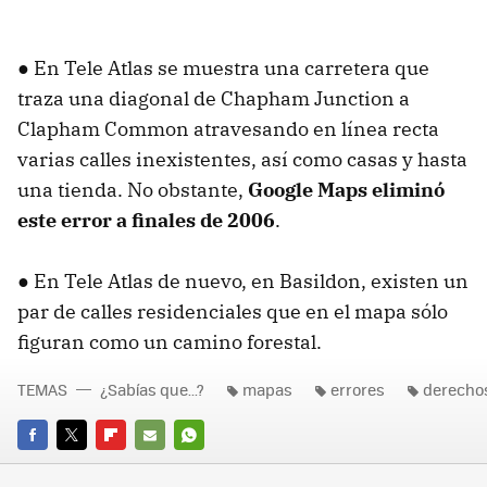
● En Tele Atlas se muestra una carretera que
traza una diagonal de Chapham Junction a
Clapham Common atravesando en línea recta
varias calles inexistentes, así como casas y hasta
una tienda. No obstante,
Google Maps eliminó
este error a finales de 2006
.
● En Tele Atlas de nuevo, en Basildon, existen un
par de calles residenciales que en el mapa sólo
figuran como un camino forestal.
TEMAS
¿Sabías que...?
mapas
errores
derechos
FACEBOOK
TWITTER
FLIPBOARD
E-
WHATSAPP