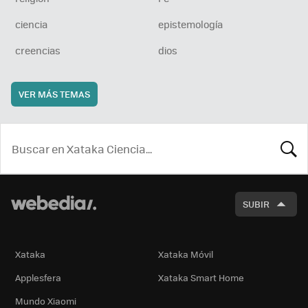
ciencia
epistemología
creencias
dios
VER MÁS TEMAS
BUSCA
SUBIR
Xataka
Xataka Móvil
Applesfera
Xataka Smart Home
Mundo Xiaomi