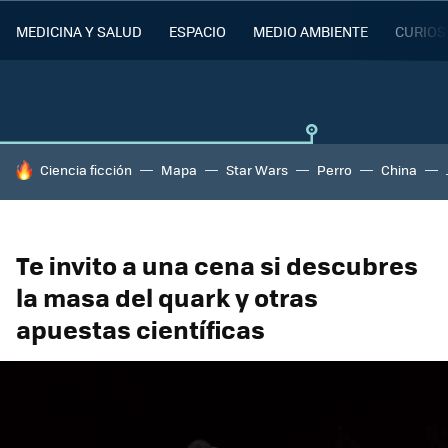
MEDICINA Y SALUD
ESPACIO
MEDIO AMBIENTE
CURIOS
HOY SE HABLA DE
Ciencia ficción
Mapa
Star Wars
Perro
China
Te invito a una cena si descubres
la masa del quark y otras
apuestas científicas