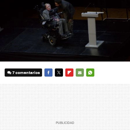
7 comentarios
FACEBOOK
TWITTER
FLIPBOARD
E-
WHATSAPP
MAIL