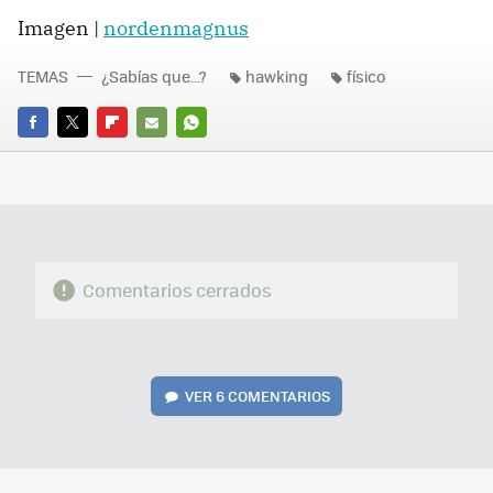
Imagen |
nordenmagnus
TEMAS
¿Sabías que...?
hawking
físico
FACEBOOK
TWITTER
FLIPBOARD
E-
WHATSAPP
MAIL
Comentarios cerrados
VER
6 COMENTARIOS