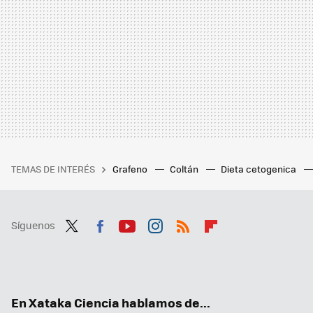
TEMAS DE INTERÉS
Grafeno
Coltán
Dieta cetogenica
Síguenos
Twit
Fac
You
Inst
RSS
Flip
ter
ebo
tub
agr
boa
ok
e
am
rd
En Xataka Ciencia hablamos de...