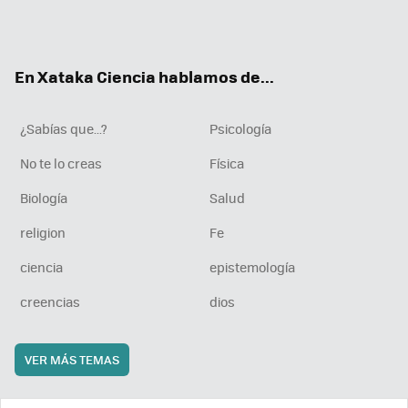
Twit
Fac
You
Inst
RSS
Flip
ter
ebo
tub
agr
boa
ok
e
am
rd
En Xataka Ciencia hablamos de...
¿Sabías que...?
Psicología
No te lo creas
Física
Biología
Salud
religion
Fe
ciencia
epistemología
creencias
dios
VER MÁS TEMAS