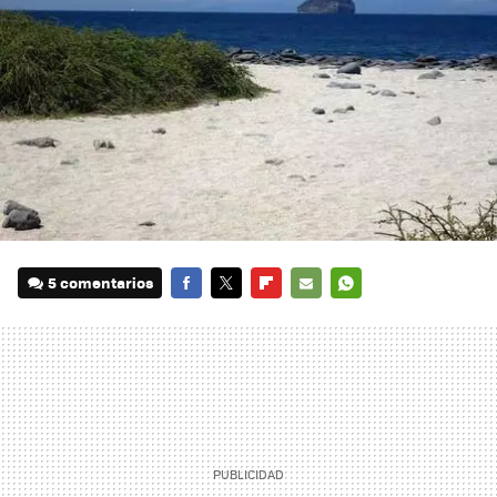
5 comentarios
FACEBOOK
TWITTER
FLIPBOARD
E-
WHATSAPP
MAIL