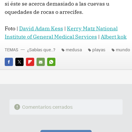
si éste se acerca demasiado a las cuevas u
oquedades de rocas o arrecifes.
Foto |
David Adam Kess
|
Kerry Matz National
Institute of General Medical Services
|
Albert kok
TEMAS
¿Sabías que...?
medusa
playas
mundo
FACEBOOK
TWITTER
FLIPBOARD
E-
WHATSAPP
MAIL
Comentarios cerrados