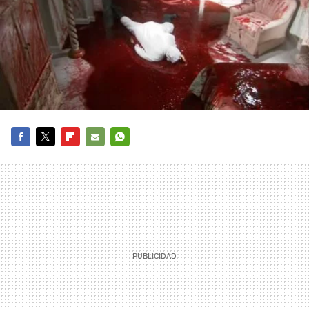
FACEBOOK
TWITTER
FLIPBOARD
E-
WHATSAPP
MAIL