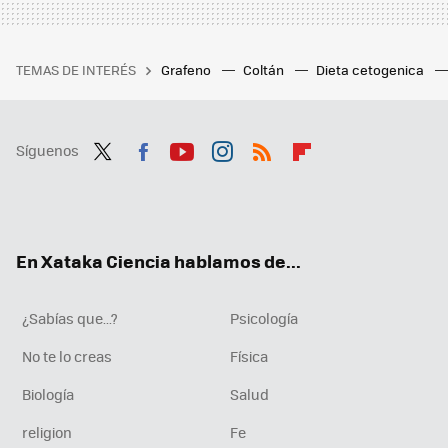
TEMAS DE INTERÉS
Grafeno
Coltán
Dieta cetogenica
Síguenos
Twit
Fac
You
Inst
RSS
Flip
ter
ebo
tub
agr
boa
ok
e
am
rd
En Xataka Ciencia hablamos de...
¿Sabías que...?
Psicología
No te lo creas
Física
Biología
Salud
religion
Fe