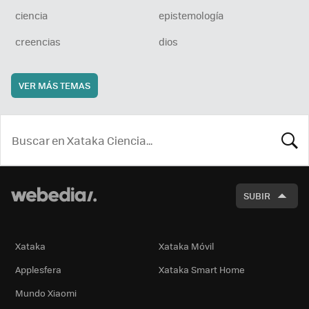
ciencia
epistemología
creencias
dios
VER MÁS TEMAS
BUSCA
SUBIR
Xataka
Xataka Móvil
Applesfera
Xataka Smart Home
Mundo Xiaomi