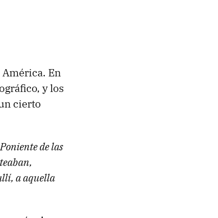
a América. En
gráfico, y los
un cierto
 Poniente de las
steaban,
llí, a aquella