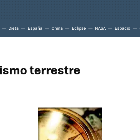
Dieta
España
China
Eclipse
NASA
Espacio
smo terrestre