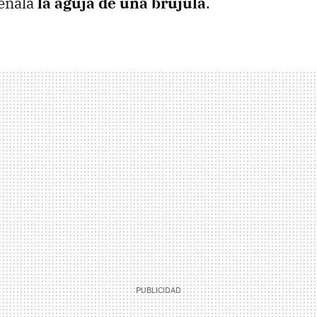
señala
la aguja de una brújula
.