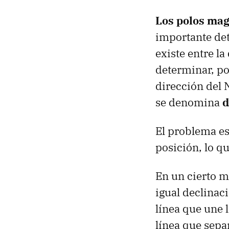
Los polos mag
importante det
existe entre l
determinar, po
dirección del
se denomina
d
El problema e
posición, lo q
En un cierto m
igual declinac
línea que une 
línea que separ