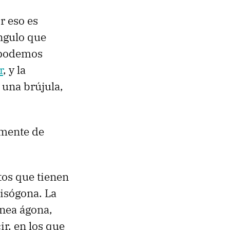
or eso es
ngulo que
e podemos
r
, y la
una brújula,
emente de
tos que tienen
isógona. La
ínea ágona,
ir, en los que