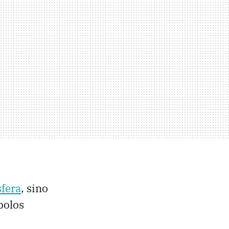
sfera
, sino
polos