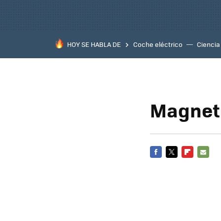
HOY SE HABLA DE
Coche eléctrico
Ciencia
Magneti
FACEBOOK
TWITTER
FLIPBOARD
E-
MAIL