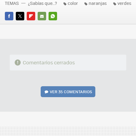
TEMAS
¿Sabías que...?
color
naranjas
verdes
FACEBOOK
TWITTER
FLIPBOARD
E-
WHATSAPP
MAIL
Comentarios cerrados
VER
35 COMENTARIOS