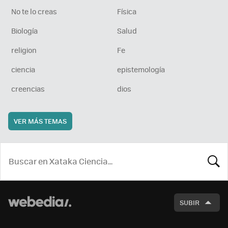
No te lo creas
Física
Biología
Salud
religion
Fe
ciencia
epistemología
creencias
dios
VER MÁS TEMAS
BUSCA
SUBIR