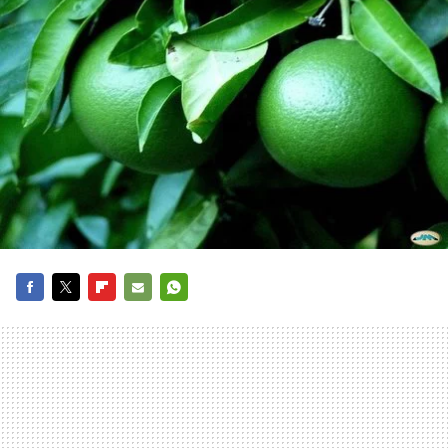
FACEBOOK
TWITTER
FLIPBOARD
E-
WHATSAPP
MAIL