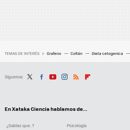
TEMAS DE INTERÉS
Grafeno
Coltán
Dieta cetogenica
Síguenos
Twit
Fac
You
Inst
RSS
Flip
ter
ebo
tub
agr
boa
ok
e
am
rd
En Xataka Ciencia hablamos de...
¿Sabías que...?
Psicología