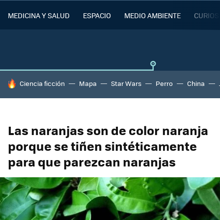
MEDICINA Y SALUD
ESPACIO
MEDIO AMBIENTE
CURIOS
HOY SE HABLA DE
Ciencia ficción
Mapa
Star Wars
Perro
China
Las naranjas son de color naranja
porque se tiñen sintéticamente
para que parezcan naranjas