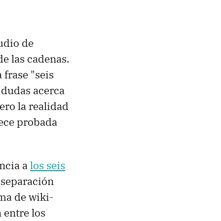
udio de
de las cadenas.
 frase "seis
 dudas acerca
ro la realidad
rece probada
encia a
los seis
a separación
rma de wiki-
 entre los