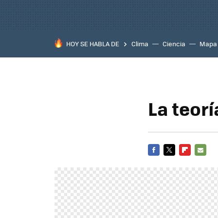
HOY SE HABLA DE
Clima
Ciencia
Mapa
La teor
FACEBOOK
TWITTER
FLIPBOARD
E-
MAIL