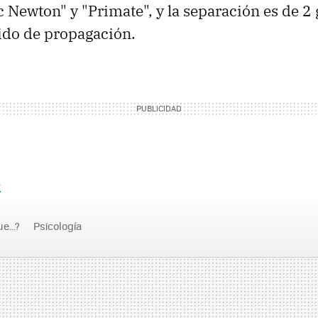
c Newton" y "Primate", y la separación es de 2
ido de propagación.
e
e...?
Psicología