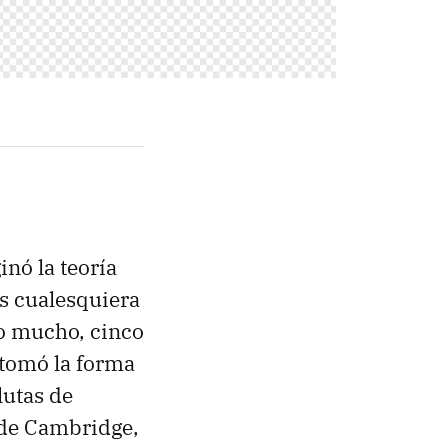
inó la teoría
os cualesquiera
o mucho, cinco
tomó la forma
lutas de
 de Cambridge,