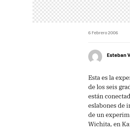
6 Febrero 2006
Esteban V
Esta es la exp
de los seis gr
están conecta
eslabones de i
de un experime
Wichita, en Ka