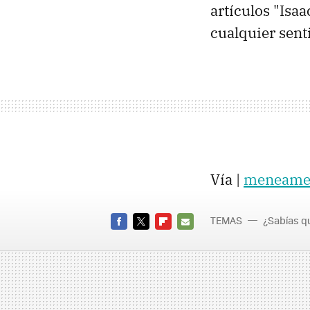
artículos "Isaa
cualquier sent
Vía |
meneam
TEMAS
¿Sabías qu
FACEBOOK
TWITTER
FLIPBOARD
E-
MAIL