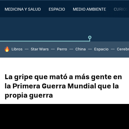
MEDICINA Y SALUD
ESPACIO
MEDIO AMBIENTE
CURIOS
HOY SE HABLA DE
Libros
Star Wars
Perro
China
Espacio
Cereb
La gripe que mató a más gente en
la Primera Guerra Mundial que la
propia guerra