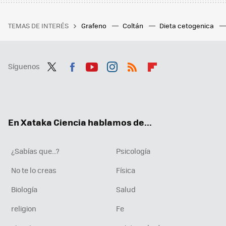
TEMAS DE INTERÉS
Grafeno
Coltán
Dieta cetogenica
Síguenos
Twit
Fac
You
Inst
RSS
Flip
ter
ebo
tub
agr
boa
ok
e
am
rd
En Xataka Ciencia hablamos de...
¿Sabías que...?
Psicología
No te lo creas
Física
Biología
Salud
religion
Fe