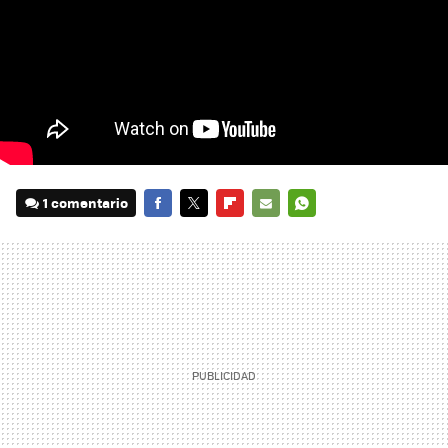
1 comentario
FACEBOOK
TWITTER
FLIPBOARD
E-
WHATSAPP
MAIL