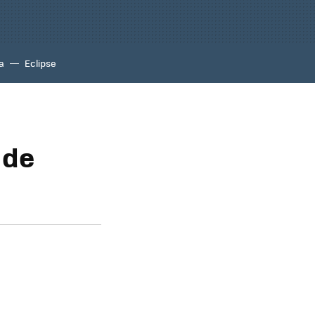
a
Eclipse
 de