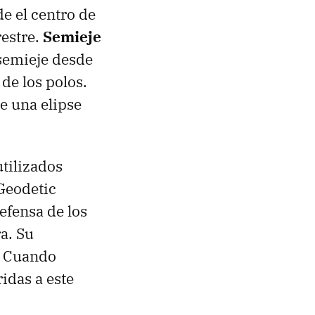
e el centro de
restre.
Semieje
semieje desde
 de los polos.
de una elipse
utilizados
Geodetic
efensa de los
a. Su
S. Cuando
idas a este