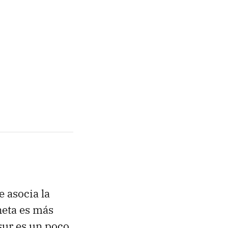
 asocia la
neta es más
 sur es un poco