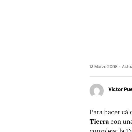
13 Marzo 2008
Actua
Víctor Pu
Para hacer cál
Tierra
con una
compleja: la Ti