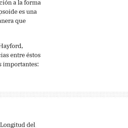
ción a la forma
ipsoide es una
anera que
 Hayford,
ias entre éstos
s importantes:
 Longitud del