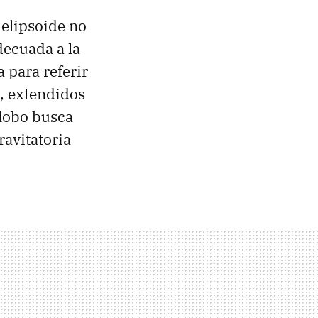
 elipsoide no
adecuada a la
 para referir
a, extendidos
globo busca
ravitatoria