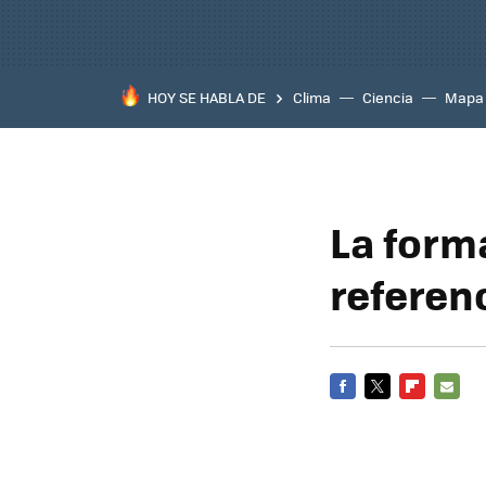
HOY SE HABLA DE
Clima
Ciencia
Mapa
La forma
referen
FACEBOOK
TWITTER
FLIPBOARD
E-
MAIL