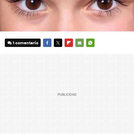
1 comentario
FACEBOOK
TWITTER
FLIPBOARD
E-
WHATSAPP
MAIL