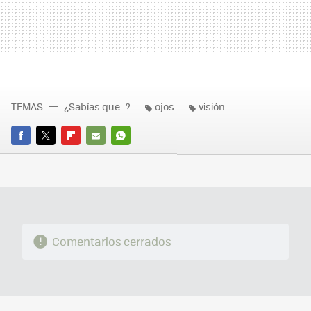
TEMAS
¿Sabías que...?
ojos
visión
FACEBOOK
TWITTER
FLIPBOARD
E-
WHATSAPP
MAIL
Comentarios cerrados