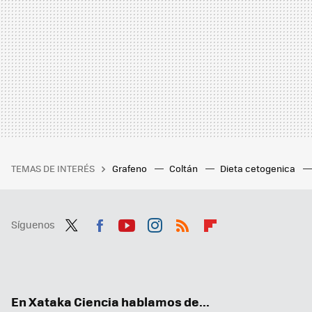
TEMAS DE INTERÉS
Grafeno
Coltán
Dieta cetogenica
Síguenos
Twit
Fac
You
Inst
RSS
Flip
ter
ebo
tub
agr
boa
ok
e
am
rd
En Xataka Ciencia hablamos de...