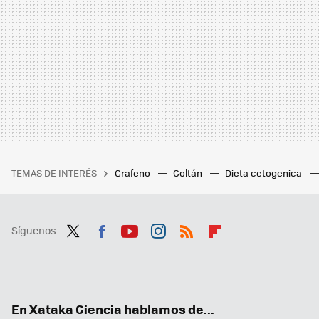
TEMAS DE INTERÉS
Grafeno
Coltán
Dieta cetogenica
Síguenos
Twit
Fac
You
Inst
RSS
Flip
ter
ebo
tub
agr
boa
ok
e
am
rd
En Xataka Ciencia hablamos de...