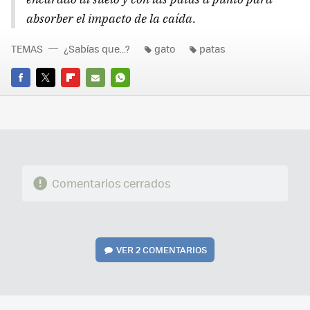
absorber el impacto de la caída.
TEMAS
¿Sabías que...?
gato
patas
FACEBOOK
TWITTER
FLIPBOARD
E-
WHATSAPP
MAIL
Comentarios cerrados
VER
2 COMENTARIOS