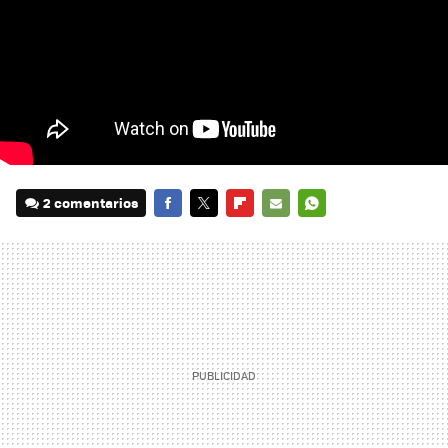
2 comentarios
FACEBOOK
TWITTER
FLIPBOARD
E-
WHATSAPP
MAIL