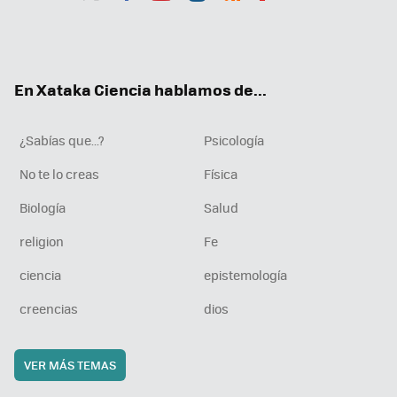
Twit
Fac
You
Inst
RSS
Flip
ter
ebo
tub
agr
boa
ok
e
am
rd
En Xataka Ciencia hablamos de...
¿Sabías que...?
Psicología
No te lo creas
Física
Biología
Salud
religion
Fe
ciencia
epistemología
creencias
dios
VER MÁS TEMAS