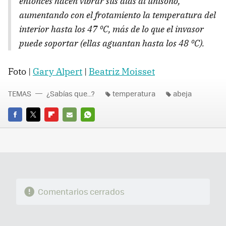
entonces hacen vibrar sus alas al unísono,
aumentando con el frotamiento la temperatura del
interior hasta los 47 ºC, más de lo que el invasor
puede soportar (ellas aguantan hasta los 48 ºC).
Foto |
Gary Alpert
|
Beatriz Moisset
TEMAS
¿Sabías que...?
temperatura
abeja
FACEBOOK
TWITTER
FLIPBOARD
E-
WHATSAPP
MAIL
Comentarios cerrados