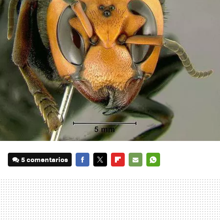
5 comentarios
FACEBOOK
TWITTER
FLIPBOARD
E-
WHATSAPP
MAIL