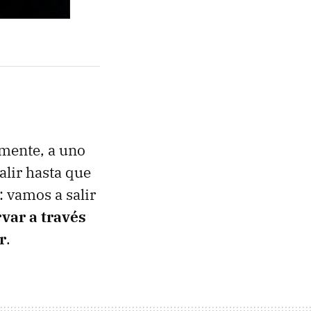
emente, a uno
alir hasta que
 vamos a salir
var a través
r
.