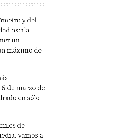
ámetro y del
dad oscila
ener un
 un máximo de
más
 16 de marzo de
drado en sólo
miles de
media, vamos a