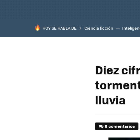
HOY SE HABLA DE
Ciencia ficción
Inteligenc
Diez ci
tormenta
lluvia
6 comentarios