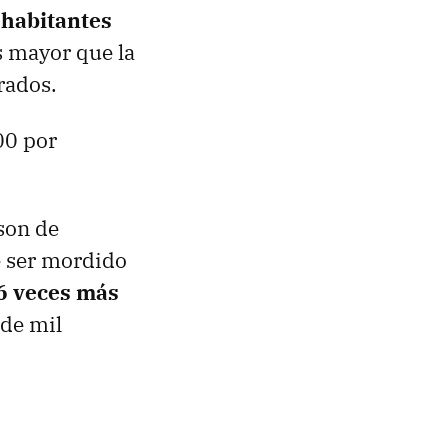
 habitantes
s mayor que la
rados.
00 por
son de
 ser mordido
6 veces más
 de mil