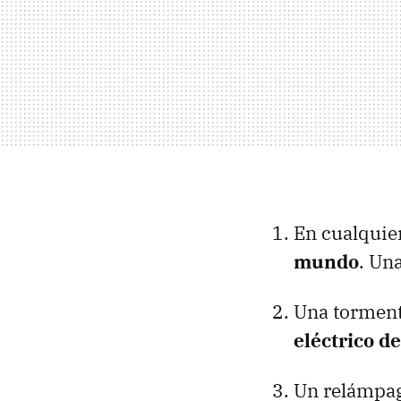
En cualqui
mundo
. Un
Una torment
eléctrico d
Un relámpago