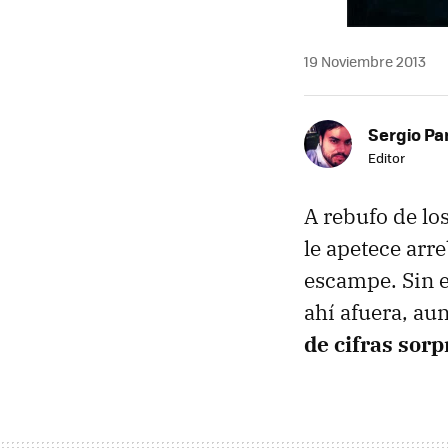
19 Noviembre 2013
Sergio Pa
Editor
A rebufo de lo
le apetece arr
escampe. Sin e
ahí afuera, aun
de cifras sor