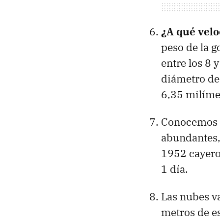
¿A qué velo
peso de la g
entre los 8 
diámetro de
6,35 milíme
Conocemos e
abundantes,
1952 cayero
1 día.
Las nubes v
metros de e