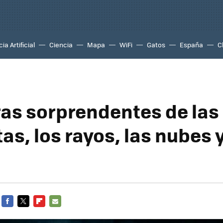
ia Artificial
Ciencia
Mapa
WiFi
Gatos
España
C
fras sorprendentes de las
s, los rayos, las nubes y
FACEBOOK
TWITTER
FLIPBOARD
E-