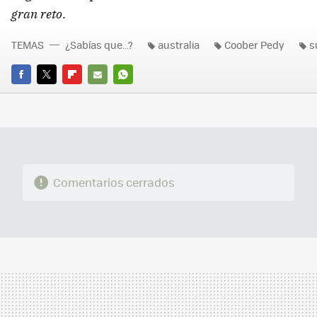
gran reto
.
TEMAS
¿Sabías que...?
australia
Coober Pedy
s
FACEBOOK
TWITTER
FLIPBOARD
E-
WHATSAPP
MAIL
Comentarios cerrados