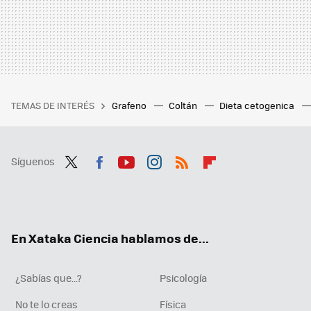
TEMAS DE INTERÉS
Grafeno
Coltán
Dieta cetogenica
Síguenos
Twit
Fac
You
Inst
RSS
Flip
ter
ebo
tub
agr
boa
ok
e
am
rd
En Xataka Ciencia hablamos de...
¿Sabías que...?
Psicología
No te lo creas
Física