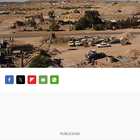
FACEBOOK
TWITTER
FLIPBOARD
E-
WHATSAPP
MAIL