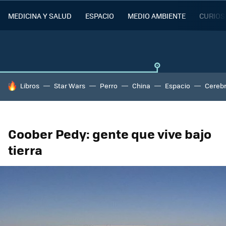
MEDICINA Y SALUD
ESPACIO
MEDIO AMBIENTE
CURIOS
HOY SE HABLA DE
Libros
Star Wars
Perro
China
Espacio
Cereb
Coober Pedy: gente que vive bajo
tierra