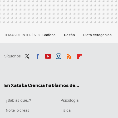
TEMAS DE INTERÉS
Grafeno
Coltán
Dieta cetogenica
Síguenos
Twit
Fac
You
Inst
RSS
Flip
ter
ebo
tub
agr
boa
ok
e
am
rd
En Xataka Ciencia hablamos de...
¿Sabías que...?
Psicología
No te lo creas
Física