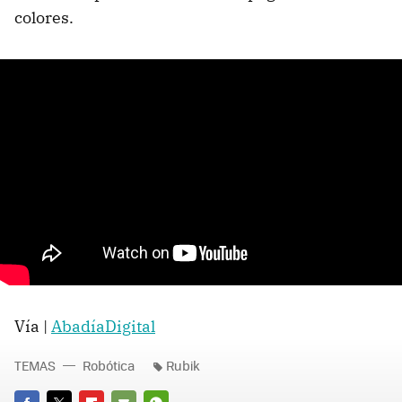
colores.
Vía |
AbadíaDigital
TEMAS
Robótica
Rubik