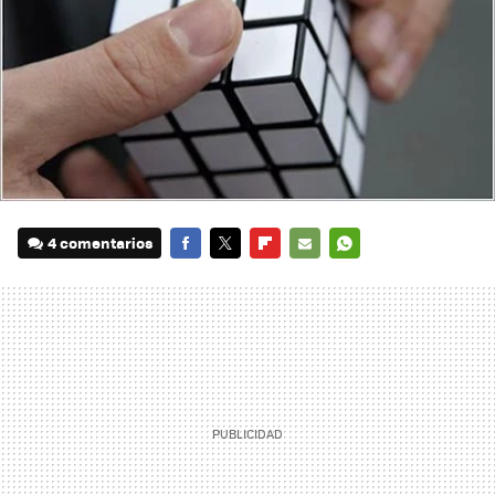
4 comentarios
FACEBOOK
TWITTER
FLIPBOARD
E-
WHATSAPP
MAIL