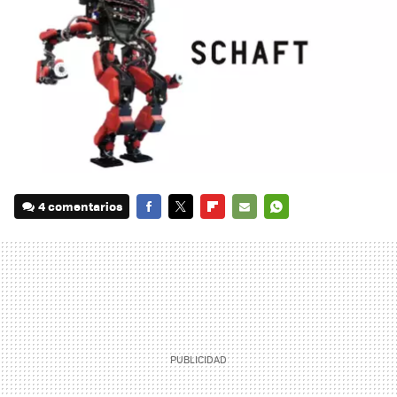
4 comentarios
FACEBOOK
TWITTER
FLIPBOARD
E-
WHATSAPP
MAIL