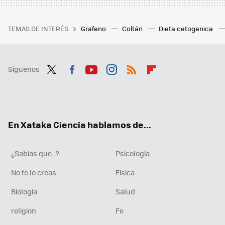
TEMAS DE INTERÉS
Grafeno
Coltán
Dieta cetogenica
Síguenos
Twit
Fac
You
Inst
RSS
Flip
ter
ebo
tub
agr
boa
ok
e
am
rd
En Xataka Ciencia hablamos de...
¿Sabías que...?
Psicología
No te lo creas
Física
Biología
Salud
religion
Fe