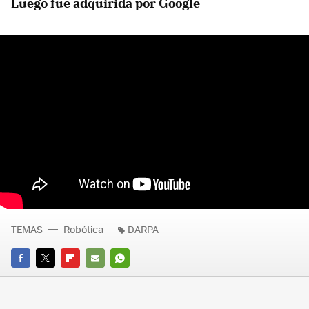
Luego fue adquirida por Google
TEMAS
Robótica
DARPA
FACEBOOK
TWITTER
FLIPBOARD
E-
WHATSAPP
MAIL