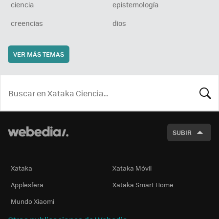
ciencia
epistemología
creencias
dios
VER MÁS TEMAS
BUSCA
SUBIR
Xataka
Xataka Móvil
Applesfera
Xataka Smart Home
Mundo Xiaomi