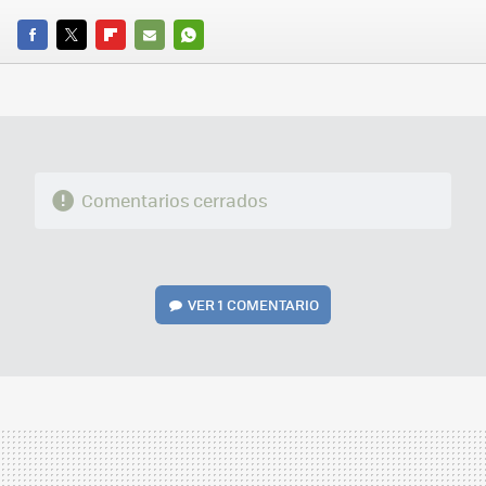
FACEBOOK
TWITTER
FLIPBOARD
E-
WHATSAPP
MAIL
Comentarios cerrados
VER
1 COMENTARIO