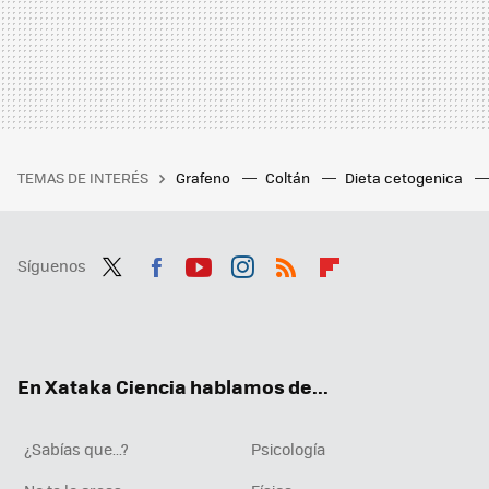
TEMAS DE INTERÉS
Grafeno
Coltán
Dieta cetogenica
Síguenos
Twit
Fac
You
Inst
RSS
Flip
ter
ebo
tub
agr
boa
ok
e
am
rd
En Xataka Ciencia hablamos de...
¿Sabías que...?
Psicología