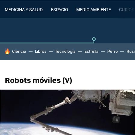
MEDICINA Y SALUD
ESPACIO
MEDIO AMBIENTE
CURIOS
HOY SE HABLA DE
Ciencia
Libros
Tecnología
Estrella
Perro
Rusi
Robots móviles (V)