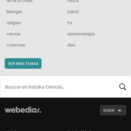
No te lo creas
Física
Biología
Salud
religion
Fe
ciencia
epistemología
creencias
dios
VER MÁS TEMAS
BUSCA
SUBIR