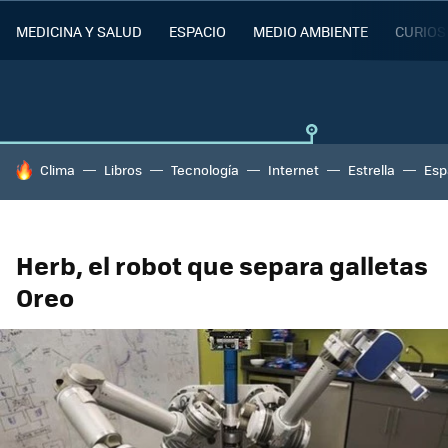
MEDICINA Y SALUD
ESPACIO
MEDIO AMBIENTE
CURIOS
HOY SE HABLA DE
Clima
Libros
Tecnología
Internet
Estrella
Esp
Herb, el robot que separa galletas
Oreo