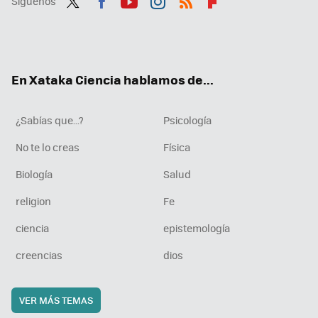
Síguenos
Twit
Fac
You
Inst
RSS
Flip
ter
ebo
tub
agr
boa
ok
e
am
rd
En Xataka Ciencia hablamos de...
¿Sabías que...?
Psicología
No te lo creas
Física
Biología
Salud
religion
Fe
ciencia
epistemología
creencias
dios
VER MÁS TEMAS