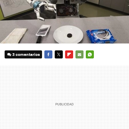
3 comentarios
FACEBOOK
TWITTER
FLIPBOARD
E-
WHATSAPP
MAIL