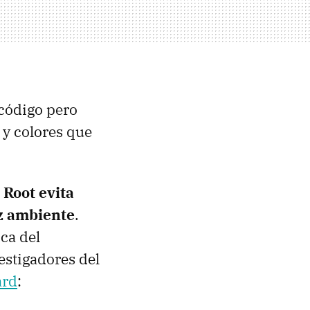
 código pero
 y colores que
,
Root evita
uz ambiente
.
ca del
estigadores del
ard
: