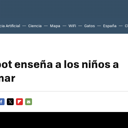
ia Artificial
Ciencia
Mapa
WiFi
Gatos
España
C
bot enseña a los niños a
mar
FACEBOOK
TWITTER
FLIPBOARD
E-
MAIL