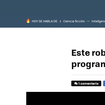
HOY SE HABLA DE
Ciencia ficción
Inteligenc
Este ro
progra
1 comentario