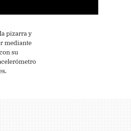
a pizarra y
ar mediante
 con su
 acelerómetro
es.