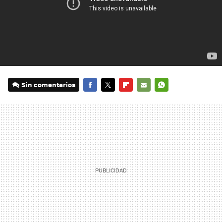
Sin comentarios
FACEBOOK
TWITTER
FLIPBOARD
E-
WHATSAPP
MAIL