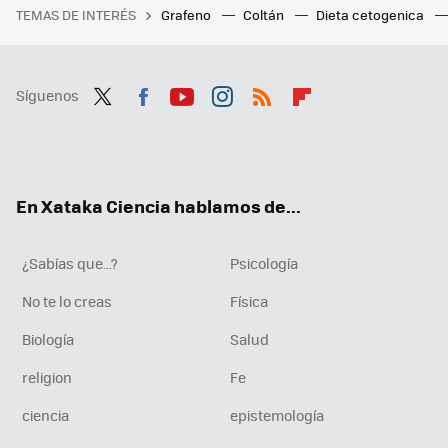
TEMAS DE INTERÉS
Grafeno
Coltán
Dieta cetogenica
Síguenos
Twit
Fac
You
Inst
RSS
Flip
ter
ebo
tub
agr
boa
ok
e
am
rd
En Xataka Ciencia hablamos de...
¿Sabías que...?
Psicología
No te lo creas
Física
Biología
Salud
religion
Fe
ciencia
epistemología