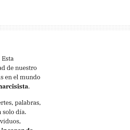
 Esta
ad de nuestro
ñas en el mundo
arcisista
.
tes, palabras,
 solo día.
viduos,