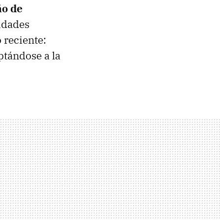
ño de
idades
 reciente:
ptándose a la