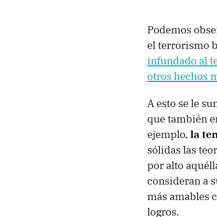
Podemos observ
el terrorismo b
infundado al te
otros hechos 
A esto se le s
que también e
ejemplo,
la te
sólidas las te
por alto aquél
consideran a s
más amables c
logros.