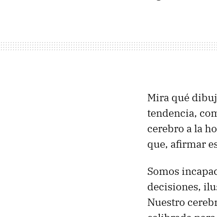
Mira qué dibujo
tendencia, com
cerebro a la h
que, afirmar e
Somos incapace
decisiones, il
Nuestro cereb