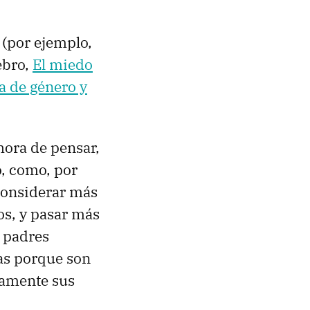
 (por ejemplo,
ebro,
El miedo
ia de género y
hora de pensar,
, como, por
 considerar más
os, y pasar más
e padres
sas porque son
vamente sus