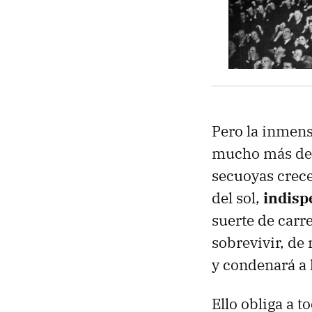
Pero la inmens
mucho más dete
secuoyas crece
del sol,
indisp
suerte de carr
sobrevivir, de
y condenará a 
Ello obliga a t