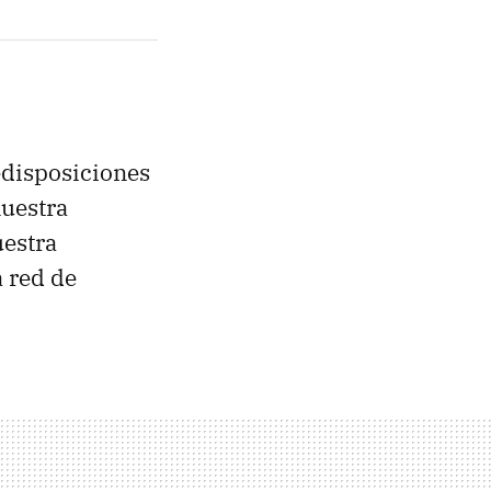
edisposiciones
nuestra
uestra
a red de