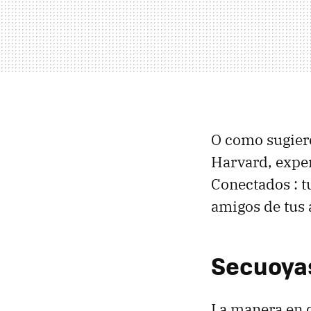
O como sugiere
Harvard, exper
Conectados : t
amigos de tus 
Secuoya
La manera en 