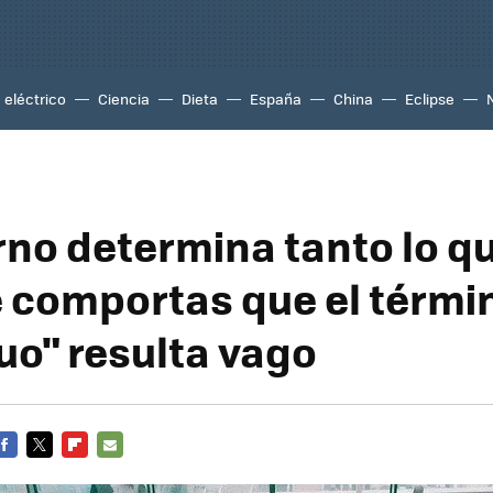
eléctrico
Ciencia
Dieta
España
China
Eclipse
rno determina tanto lo qu
 comportas que el térmi
uo" resulta vago
FACEBOOK
TWITTER
FLIPBOARD
E-