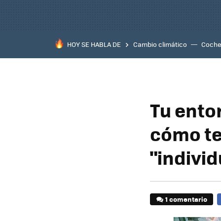
HOY SE HABLA DE
Cambio climático
Coche 
Tu ento
cómo te
"individ
1 comentario