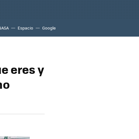
NASA
Espacio
Google
e eres y
no