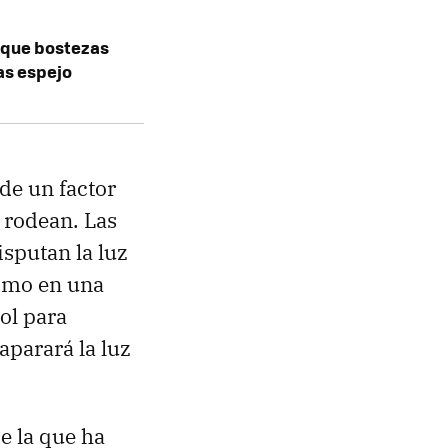
orque bostezas
as espejo
de un factor
 rodean. Las
isputan la luz
omo en una
ol para
aparará la luz
e la que ha