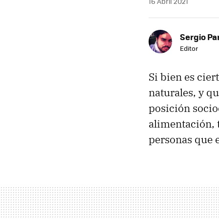
16 Abril 2021
Sergio Pa
Editor
Si bien es cie
naturales, y q
posición socio
alimentación, t
personas que e