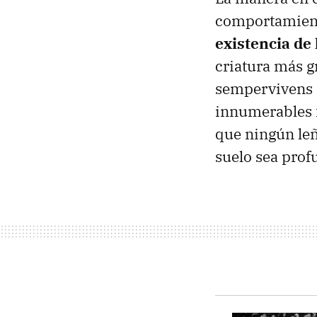
comportamient
existencia de
criatura más g
sempervivens e
innumerables 
que ningún leña
suelo sea prof