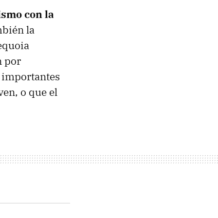
ismo con la
mbién la
Sequoia
n por
 importantes
ven, o que el