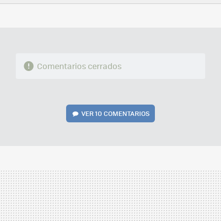
FACEBOOK
TWITTER
FLIPBOARD
E-
WHATSAPP
MAIL
Comentarios cerrados
VER
10 COMENTARIOS