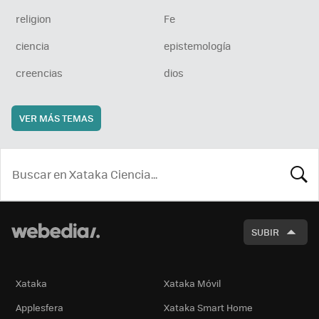
religion
Fe
ciencia
epistemología
creencias
dios
VER MÁS TEMAS
BUSCA
SUBIR
Xataka
Xataka Móvil
Applesfera
Xataka Smart Home