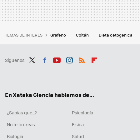
TEMAS DE INTERÉS
Grafeno
Coltán
Dieta cetogenica
Síguenos
Twit
Fac
You
Inst
RSS
Flip
ter
ebo
tub
agr
boa
ok
e
am
rd
En Xataka Ciencia hablamos de...
¿Sabías que...?
Psicología
No te lo creas
Física
Biología
Salud