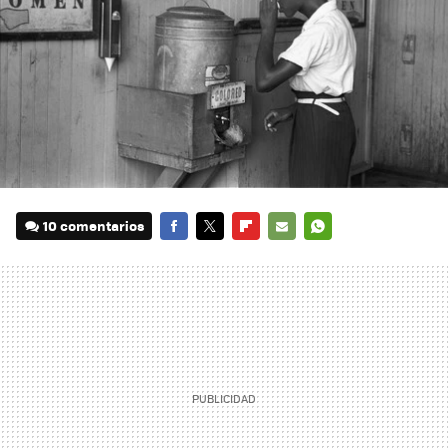
10 comentarios
FACEBOOK
TWITTER
FLIPBOARD
E-
WHATSAPP
MAIL