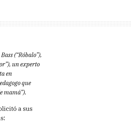
 Bass (“Róbalo”),
r”), un experto
ta en
pedagogo que
de mamá”).
licitó a sus
s: