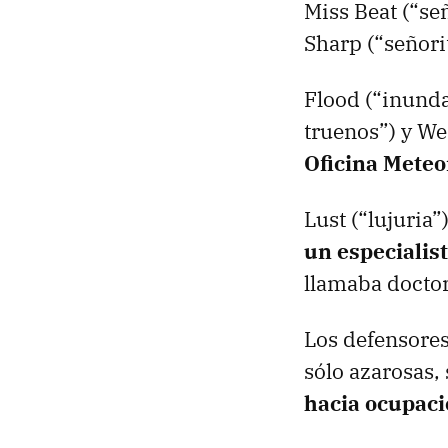
Miss Beat (“s
Sharp (“señori
Flood (“inunda
truenos”) y We
Oficina Meteo
Lust (“lujuria”
un especialis
llamaba doctor
Los defensores
sólo azarosas,
hacia ocupaci