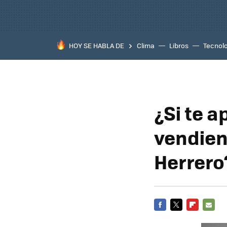
HOY SE HABLA DE
Clima
Libros
Tecnol
¿Si te 
vendien
Herrero
FACEBOOK
TWITTER
FLIPBOARD
E-