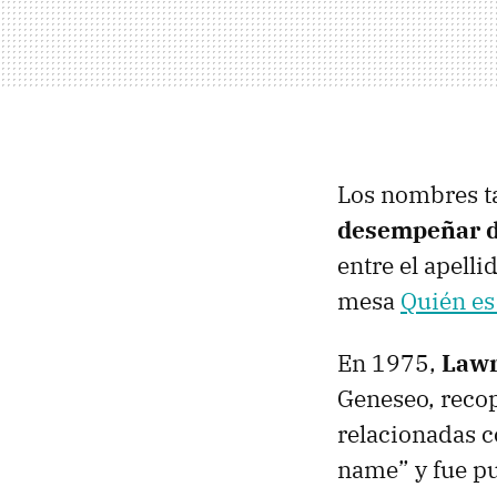
Los nombres 
desempeñar d
entre el apell
mesa
Quién es
En 1975,
Lawr
Geneseo, recop
relacionadas co
name” y fue p