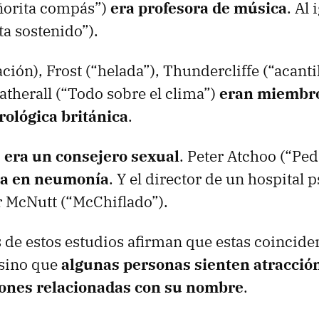
eñorita compás”)
era profesora de música
. Al
ta sostenido”).
ción), Frost (“helada”), Thundercliffe (“acanti
atherall (“Todo sobre el clima”)
eran miembro
rológica británica
.
)
era un consejero sexual
. Peter Atchoo (“Ped
ta en neumonía
. Y el director de un hospital 
 McNutt (“McChiflado”).
 de estos estudios afirman que estas coincide
 sino que
algunas personas sienten atracció
ones relacionadas con su nombre
.