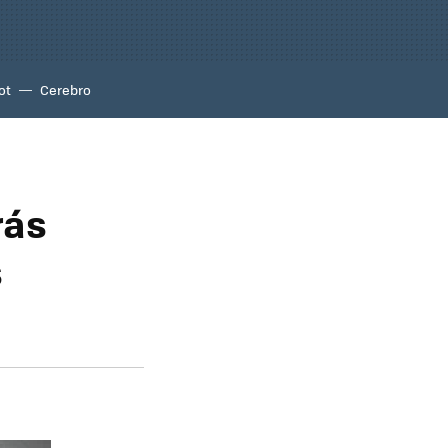
ot
Cerebro
rás
s