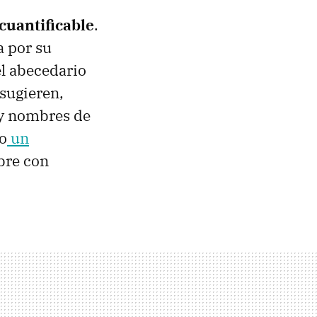
cuantificable
.
a por su
el abecedario
 sugieren,
ay nombres de
so
un
bre con