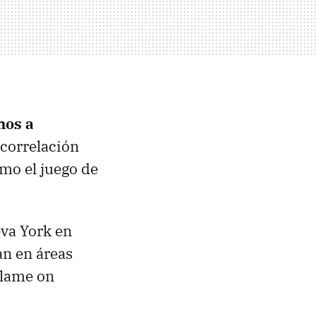
mos a
 correlación
omo el juego de
eva York en
an en áreas
 blame on