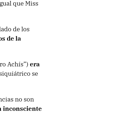
 igual que Miss
lado de los
s de la
ro Achís”)
era
psiquiátrico se
ncias no son
n inconsciente