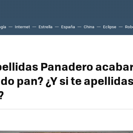
ogía
Internet
Estrella
España
China
Eclipse
Rob
apellidas Panadero acaba
do pan? ¿Y si te apellida
?