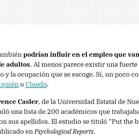
también
podrían influir en el empleo que va
e adultos
. Al menos parece existir una fuerte
ido y la ocupación que se escoge. Sí, un poco c
 quién
o
Cluedo
.
ence Casler
, de la Universidad Estatal de Nu
iló una lista de 200 académicos que trabajab
n sus apellidos. El estudio se tituló “Put the
ublicado en
Psychological Reports
.