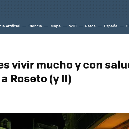
ia Artificial
Ciencia
Mapa
WiFi
Gatos
España
C
es vivir mucho y con sal
 Roseto (y II)