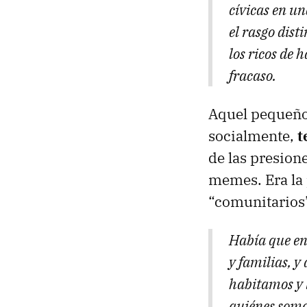
cívicas en u
el rasgo dist
los ricos de 
fracaso.
Aquel pequeño 
socialmente,
t
de las presio
memes. Era la 
“comunitarios
Había que en
y familias, 
habitamos y 
quiénes somo