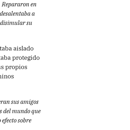
s. Repararon en
 desalentaba a
a disimular su
taba aislado
staba protegido
us propios
minos
eran sus amigos
es del mundo que
 efecto sobre