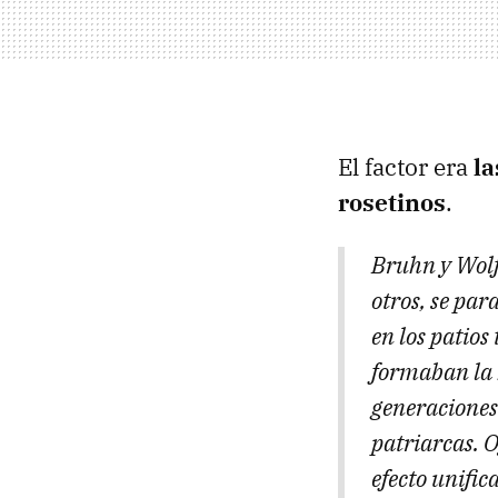
El factor era
la
rosetinos
.
Bruhn y Wolf
otros, se par
en los patios
formaban la b
generaciones 
patriarcas. 
efecto unific