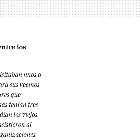
entre los
visitaban unos a
ara sus vecinos
ares que
as tenían tres
dían los viejos
sistieron al
organizaciones