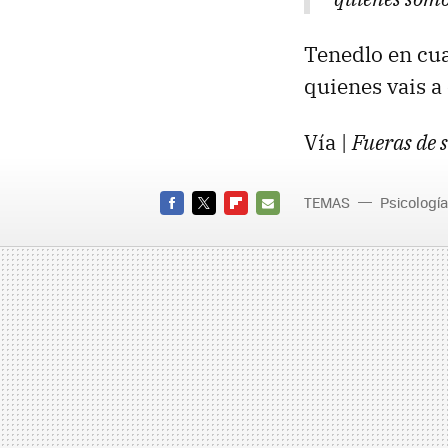
Tenedlo en cua
quienes vais a
Vía |
Fueras de s
TEMAS
Psicología
sociales
FACEBOOK
TWITTER
FLIPBOARD
E-
MAIL