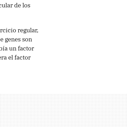
cular de los
cicio regular,
de genes son
bía un factor
a el factor