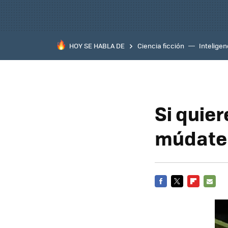
HOY SE HABLA DE
Ciencia ficción
Inteligenc
Si quier
múdate a
FACEBOOK
TWITTER
FLIPBOARD
E-
MAIL