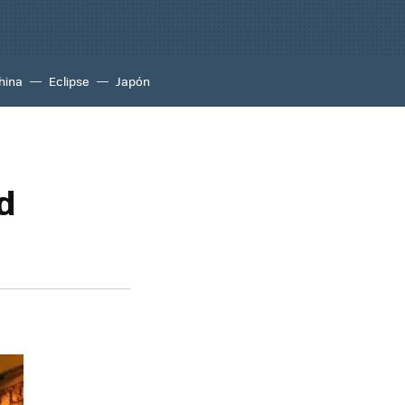
hina
Eclipse
Japón
ud