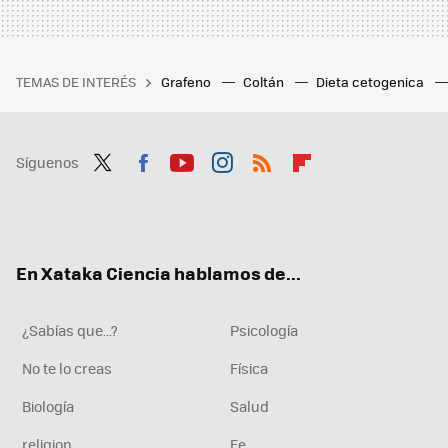
TEMAS DE INTERÉS
Grafeno
Coltán
Dieta cetogenica
Síguenos
Twit
Fac
You
Inst
RSS
Flip
ter
ebo
tub
agr
boa
ok
e
am
rd
En Xataka Ciencia hablamos de...
¿Sabías que...?
Psicología
No te lo creas
Física
Biología
Salud
religion
Fe