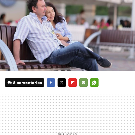
8 comentarios
FACEBOOK
TWITTER
FLIPBOARD
E-
WHATSAPP
MAIL