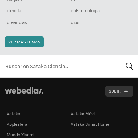
ciencia
epistemología
creencias
dios
VER MÁS TEMAS
BUSCA
SUBIR
Xataka
Xataka Móvil
Applesfera
Xataka Smart Home
Mundo Xiaomi