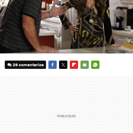
29 comentarios
FACEBOOK
TWITTER
FLIPBOARD
E-
WHATSAPP
MAIL