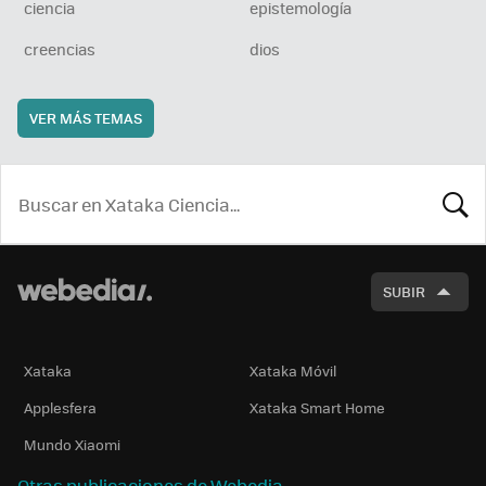
ciencia
epistemología
creencias
dios
VER MÁS TEMAS
BUSCA
SUBIR
Xataka
Xataka Móvil
Applesfera
Xataka Smart Home
Mundo Xiaomi
Otras publicaciones de Webedia