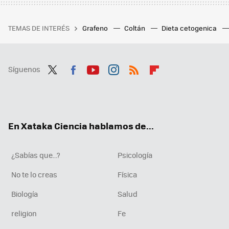
TEMAS DE INTERÉS
Grafeno
Coltán
Dieta cetogenica
Síguenos
Twit
Fac
You
Inst
RSS
Flip
ter
ebo
tub
agr
boa
ok
e
am
rd
En Xataka Ciencia hablamos de...
¿Sabías que...?
Psicología
No te lo creas
Física
Biología
Salud
religion
Fe