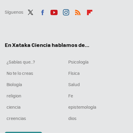
Síguenos
Twit
Fac
You
Inst
RSS
Flip
ter
ebo
tub
agr
boa
ok
e
am
rd
En Xataka Ciencia hablamos de...
¿Sabías que...?
Psicología
No te lo creas
Física
Biología
Salud
religion
Fe
ciencia
epistemología
creencias
dios