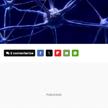
2 comentarios
FACEBOOK
TWITTER
FLIPBOARD
E-
WHATSAPP
MAIL