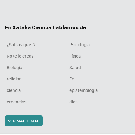
Twit
Fac
You
Inst
RSS
Flip
ter
ebo
tub
agr
boa
ok
e
am
rd
En Xataka Ciencia hablamos de...
¿Sabías que...?
Psicología
No te lo creas
Física
Biología
Salud
religion
Fe
ciencia
epistemología
creencias
dios
VER MÁS TEMAS