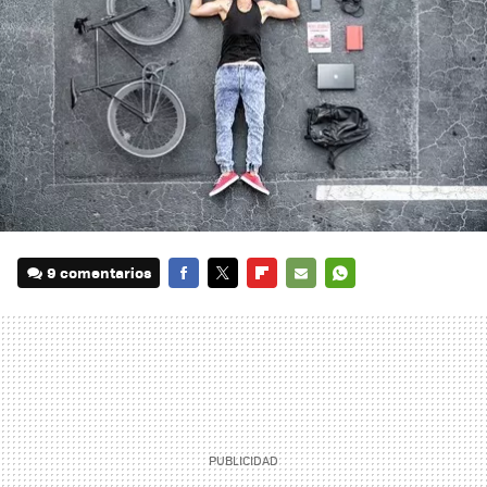
9 comentarios
FACEBOOK
TWITTER
FLIPBOARD
E-
WHATSAPP
MAIL