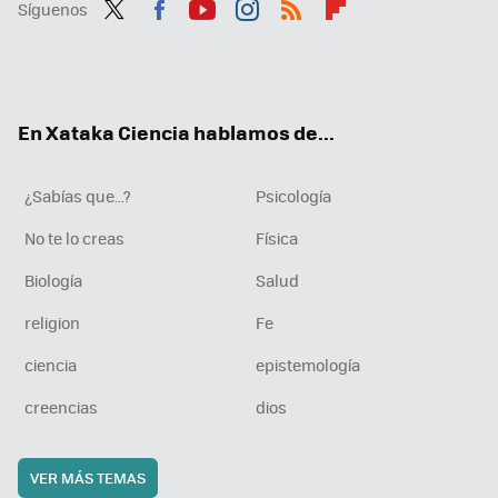
Síguenos
Twit
Fac
You
Inst
RSS
Flip
ter
ebo
tub
agr
boa
ok
e
am
rd
En Xataka Ciencia hablamos de...
¿Sabías que...?
Psicología
No te lo creas
Física
Biología
Salud
religion
Fe
ciencia
epistemología
creencias
dios
VER MÁS TEMAS