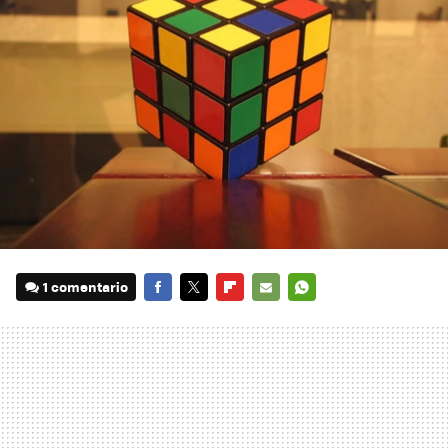
1 comentario
FACEBOOK
TWITTER
FLIPBOARD
E-
WHATSAPP
MAIL