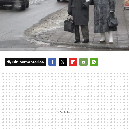
Sin comentarios
FACEBOOK
TWITTER
FLIPBOARD
E-
WHATSAPP
MAIL