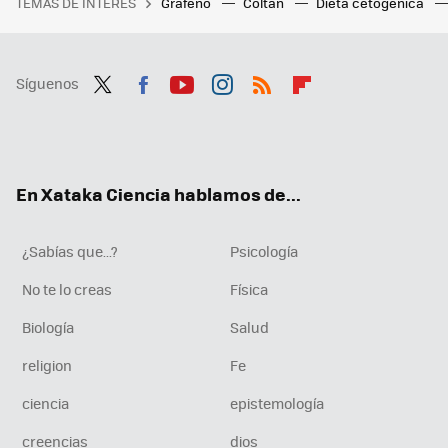
TEMAS DE INTERÉS
Grafeno
Coltán
Dieta cetogenica
Síguenos
Twit
Fac
You
Inst
RSS
Flip
ter
ebo
tub
agr
boa
ok
e
am
rd
En Xataka Ciencia hablamos de...
¿Sabías que...?
Psicología
No te lo creas
Física
Biología
Salud
religion
Fe
ciencia
epistemología
creencias
dios