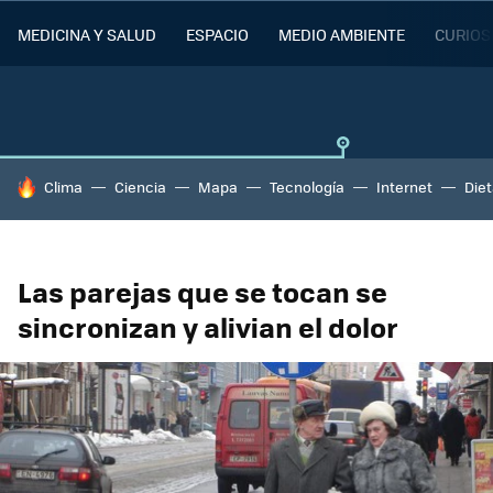
MEDICINA Y SALUD
ESPACIO
MEDIO AMBIENTE
CURIOS
HOY SE HABLA DE
Clima
Ciencia
Mapa
Tecnología
Internet
Die
Las parejas que se tocan se
sincronizan y alivian el dolor