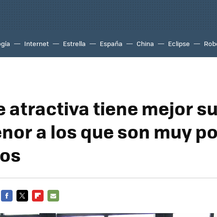
ogía
Internet
Estrella
España
China
Eclipse
Rob
 atractiva tiene mejor s
nor a los que son muy p
vos
FACEBOOK
TWITTER
FLIPBOARD
E-