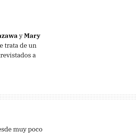
azawa
y
Mary
Se trata de un
revistados a
 desde muy poco