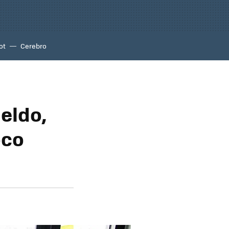
ot
Cerebro
ueldo,
oco