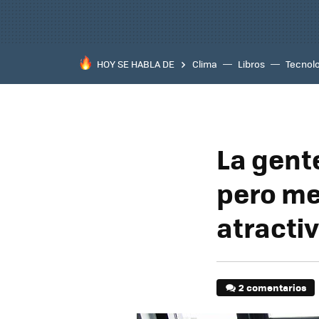
HOY SE HABLA DE
Clima
Libros
Tecnol
La gente
pero me
atracti
2 comentarios