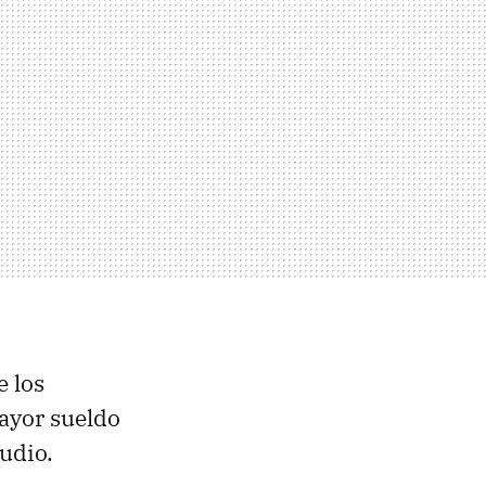
e los
mayor sueldo
tudio.