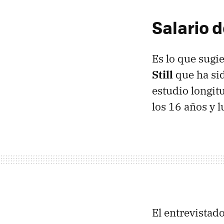
Salario d
Es lo que sugi
Still
que ha si
estudio longit
los 16 años y l
El entrevistado