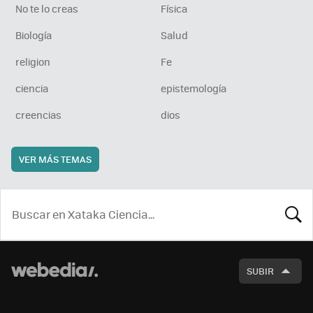
No te lo creas
Física
Biología
Salud
religion
Fe
ciencia
epistemología
creencias
dios
VER MÁS TEMAS
BUSCA
SUBIR