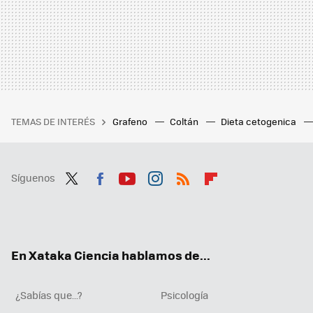
TEMAS DE INTERÉS
Grafeno
Coltán
Dieta cetogenica
Síguenos
Twit
Fac
You
Inst
RSS
Flip
ter
ebo
tub
agr
boa
ok
e
am
rd
En Xataka Ciencia hablamos de...
¿Sabías que...?
Psicología