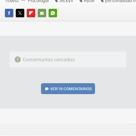
TEMAS
Psicología
Jeckyll
Hyde
personalidad m
FACEBOOK
TWITTER
FLIPBOARD
E-
WHATSAPP
MAIL
Comentarios cerrados
VER
19 COMENTARIOS