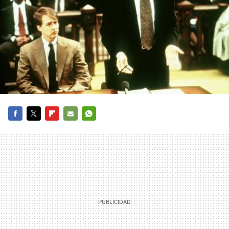
FACEBOOK
TWITTER
FLIPBOARD
E-
WHATSAPP
MAIL