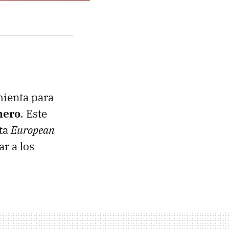
mienta para
nero
. Este
sta
European
ar a los