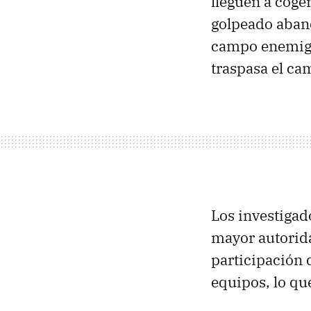
lleguen a coge
golpeado aband
campo enemigo. 
traspasa el ca
Los investigad
mayor autoridad
participación 
equipos, lo qu