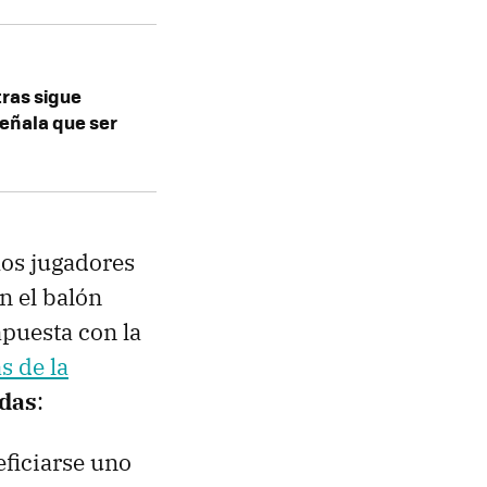
tras sigue
señala que ser
os jugadores
n el balón
apuesta con la
s de la
odas
:
eficiarse uno