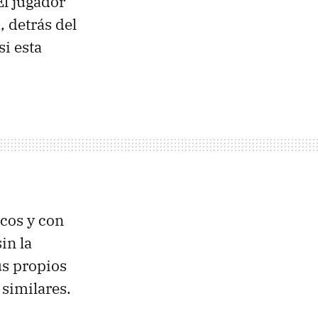
El jugador
 detrás del
si esta
icos y con
in la
us propios
 similares.