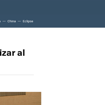
a
China
Eclipse
zar al