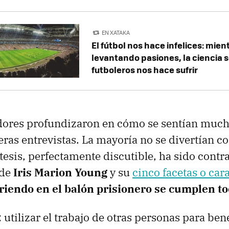
EN XATAKA
El fútbol nos hace infelices: mien
levantando pasiones, la ciencia 
futboleros nos hace sufrir
adores profundizaron en cómo se sentían much
eras entrevistas. La mayoría no se divertían co
 tesis, perfectamente discutible, ha sido contr
 de
Iris Marion Young
y su
cinco facetas o cara
riendo en el balón prisionero se cumplen t
 utilizar el trabajo de otras personas para ben