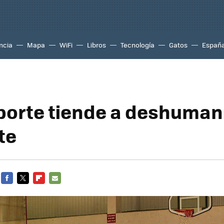
ncia
Mapa
WiFi
Libros
Tecnología
Gatos
Españ
porte tiende a deshumani
te
FACEBOOK
TWITTER
FLIPBOARD
E-
MAIL