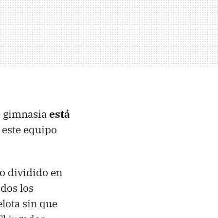
de gimnasia
está
 este equipo
o dividido en
odos los
elota sin que